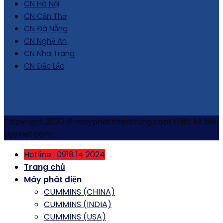
CN Hà Nội
CN Cần Thơ
CN Đà Nẵng
CN Nghệ An
CN Nha Trang
CN Đắc Lắc
Copyright 2020 © mayphatmientrung.com thiết kế bởi
duykiet.com
Hotline : 0918 14 2024
Trang chủ
Máy phát điện
CUMMINS (CHINA)
CUMMINS (INDIA)
CUMMINS (USA)