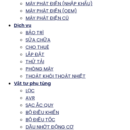
MÁY PHÁT ĐIỆN (NHẬP KHẨU)
MÁY PHÁT ĐIỆN (OEM)
MÁY PHÁT ĐIỆN CŨ
Dịch vụ
BẢO TRÌ
SỬA CHỮA
CHO THUÊ
LẮP ĐẶT
THỬ TẢI
PHÒNG MÁY
THOÁT KHÓI THOÁT NHIỆT
Vật tư phụ tùng
LỌC
AVR
SẠC ẮC QUY
BỘ ĐIỀU KHIỂN
BỘ ĐIỀU TỐC
DẦU NHỚT ĐỘNG CƠ