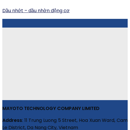
Dầu nhớt – dầu nhờn động cơ
MAYOTO TECHNOLOGY COMPANY LIMITED
Address
: 11 Trung Luong 5 Street, Hoa Xuan Ward, Cam
Le District, Da Nang City, Vietnam