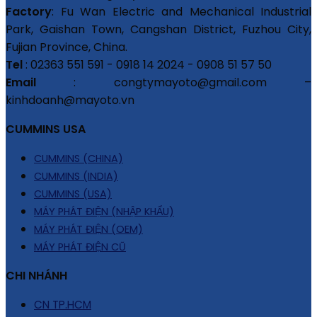
Factory
: Fu Wan Electric and Mechanical Industrial
Park, Gaishan Town, Cangshan District, Fuzhou City,
Fujian Province, China.
Tel
: 02363 551 591 - 0918 14 2024 - 0908 51 57 50
Email
: congtymayoto@gmail.com –
kinhdoanh@mayoto.vn
CUMMINS USA
CUMMINS (CHINA)
CUMMINS (INDIA)
CUMMINS (USA)
MÁY PHÁT ĐIỆN (NHẬP KHẨU)
MÁY PHÁT ĐIỆN (OEM)
MÁY PHÁT ĐIỆN CŨ
CHI NHÁNH
CN TP.HCM