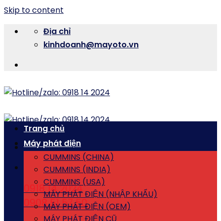
Skip to content
Địa chỉ
kinhdoanh@mayoto.vn
Trang chủ
Máy phát điện
CUMMINS (CHINA)
CUMMINS (INDIA)
CUMMINS (USA)
0918 14 2024
MÁY PHÁT ĐIỆN (NHẬP KHẨU)
0908 51 57 50
MÁY PHÁT ĐIỆN (OEM)
MÁY PHÁT ĐIỆN CŨ