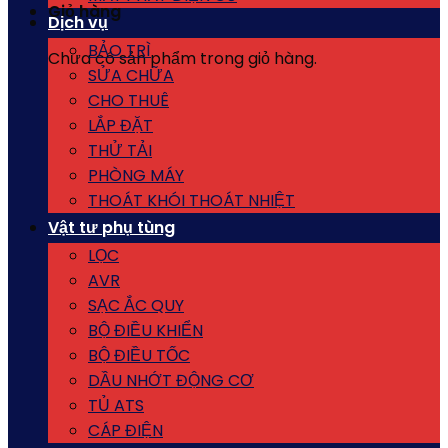
Giỏ hàng
Dịch vụ
BẢO TRÌ
Chưa có sản phẩm trong giỏ hàng.
SỬA CHỮA
CHO THUÊ
LẮP ĐẶT
THỬ TẢI
PHÒNG MÁY
THOÁT KHÓI THOÁT NHIỆT
Vật tư phụ tùng
LỌC
AVR
SẠC ẮC QUY
BỘ ĐIỀU KHIỂN
BỘ ĐIỀU TỐC
DẦU NHỚT ĐỘNG CƠ
TỦ ATS
CÁP ĐIỆN