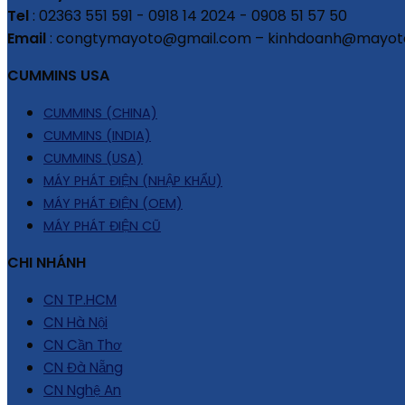
Tel
: 02363 551 591 - 0918 14 2024 - 0908 51 57 50
Email
: congtymayoto@gmail.com – kinhdoanh@mayot
CUMMINS USA
CUMMINS (CHINA)
CUMMINS (INDIA)
CUMMINS (USA)
MÁY PHÁT ĐIỆN (NHẬP KHẨU)
MÁY PHÁT ĐIỆN (OEM)
MÁY PHÁT ĐIỆN CŨ
CHI NHÁNH
CN TP.HCM
CN Hà Nội
CN Cần Thơ
CN Đà Nẵng
CN Nghệ An