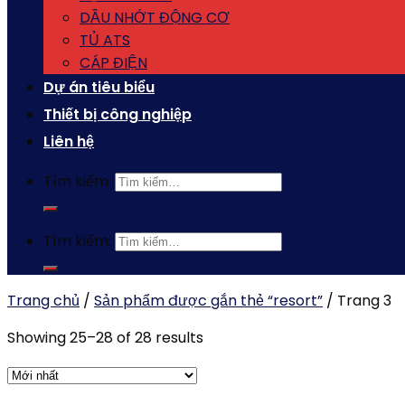
DẦU NHỚT ĐỘNG CƠ
TỦ ATS
CÁP ĐIỆN
Dự án tiêu biểu
Thiết bị công nghiệp
Liên hệ
Tìm kiếm:
Tìm kiếm:
Trang chủ
/
Sản phẩm được gắn thẻ “resort”
/
Trang 3
Showing 25–28 of 28 results