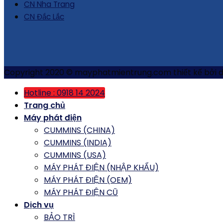
CN Nha Trang
CN Đắc Lắc
Copyright 2020 © mayphatmientrung.com thiết kế bởi 
Hotline : 0918 14 2024
Trang chủ
Máy phát điện
CUMMINS (CHINA)
CUMMINS (INDIA)
CUMMINS (USA)
MÁY PHÁT ĐIỆN (NHẬP KHẨU)
MÁY PHÁT ĐIỆN (OEM)
MÁY PHÁT ĐIỆN CŨ
Dịch vụ
BẢO TRÌ