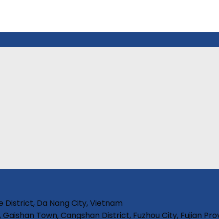
e District, Da Nang City, Vietnam
, Gaishan Town, Cangshan District, Fuzhou City, Fujian Pro