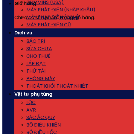
CUMMINS (USA)
Giỏ hàng
MÁY PHÁT ĐIỆN (NHẬP KHẨU)
MÁY PHÁT ĐIỆN (OEM)
Chưa có sản phẩm trong giỏ hàng.
MÁY PHÁT ĐIỆN CŨ
Dịch vụ
BẢO TRÌ
SỬA CHỮA
CHO THUÊ
LẮP ĐẶT
THỬ TẢI
PHÒNG MÁY
THOÁT KHÓI THOÁT NHIỆT
Vật tư phụ tùng
LỌC
AVR
SẠC ẮC QUY
BỘ ĐIỀU KHIỂN
BỘ ĐIỀU TỐC