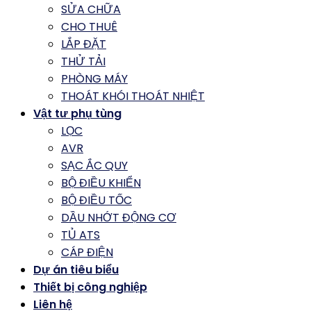
SỬA CHỮA
CHO THUÊ
LẮP ĐẶT
THỬ TẢI
PHÒNG MÁY
THOÁT KHÓI THOÁT NHIỆT
Vật tư phụ tùng
LỌC
AVR
SẠC ẮC QUY
BỘ ĐIỀU KHIỂN
BỘ ĐIỀU TỐC
DẦU NHỚT ĐỘNG CƠ
TỦ ATS
CÁP ĐIỆN
Dự án tiêu biểu
Thiết bị công nghiệp
Liên hệ