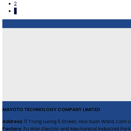
2
3
MAYOTO TECHNOLOGY COMPANY LIMITED
Address
: 11 Trung Luong 5 Street, Hoa Xuan Ward, Cam L
Factory
: Fu Wan Electric and Mechanical Industrial Park