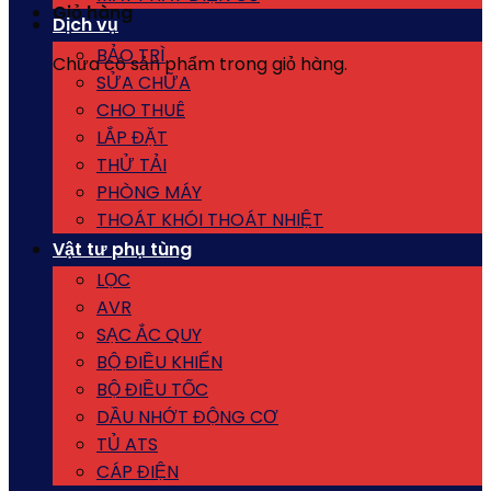
Giỏ hàng
Dịch vụ
BẢO TRÌ
Chưa có sản phẩm trong giỏ hàng.
SỬA CHỮA
CHO THUÊ
LẮP ĐẶT
THỬ TẢI
PHÒNG MÁY
THOÁT KHÓI THOÁT NHIỆT
Vật tư phụ tùng
LỌC
AVR
SẠC ẮC QUY
BỘ ĐIỀU KHIỂN
BỘ ĐIỀU TỐC
DẦU NHỚT ĐỘNG CƠ
TỦ ATS
CÁP ĐIỆN