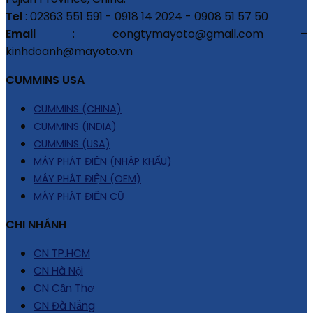
Tel
: 02363 551 591 - 0918 14 2024 - 0908 51 57 50
Email
: congtymayoto@gmail.com –
kinhdoanh@mayoto.vn
CUMMINS USA
CUMMINS (CHINA)
CUMMINS (INDIA)
CUMMINS (USA)
MÁY PHÁT ĐIỆN (NHẬP KHẨU)
MÁY PHÁT ĐIỆN (OEM)
MÁY PHÁT ĐIỆN CŨ
CHI NHÁNH
CN TP.HCM
CN Hà Nội
CN Cần Thơ
CN Đà Nẵng