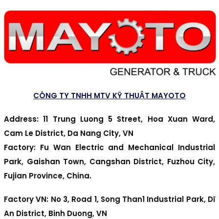
CÔNG TY TNHH MTV KỸ THUẬT MAYOTO
Address
: 11 Trung Luong 5 Street, Hoa Xuan Ward,
Cam Le District, Da Nang City, VN
Factory
: Fu Wan Electric and Mechanical Industrial
Park, Gaishan Town, Cangshan District, Fuzhou City,
Fujian Province, China.
Factory VN
: No 3, Road 1, Song Than1 Industrial Park, Dĩ
An District, Binh Duong, VN