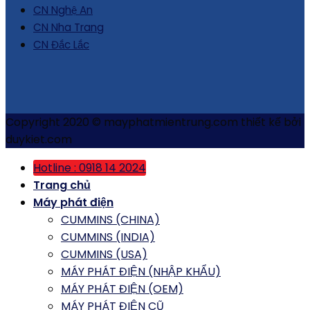
CN Nghệ An
CN Nha Trang
CN Đắc Lắc
Copyright 2020 © mayphatmientrung.com thiết kế bởi
duykiet.com
Hotline : 0918 14 2024
Trang chủ
Máy phát điện
CUMMINS (CHINA)
CUMMINS (INDIA)
CUMMINS (USA)
MÁY PHÁT ĐIỆN (NHẬP KHẨU)
MÁY PHÁT ĐIỆN (OEM)
MÁY PHÁT ĐIỆN CŨ