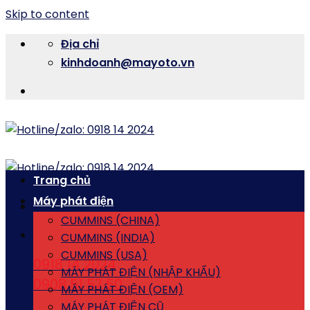
Skip to content
Địa chỉ
kinhdoanh@mayoto.vn
Trang chủ
Máy phát điện
CUMMINS (CHINA)
CUMMINS (INDIA)
CUMMINS (USA)
0918 14 2024
MÁY PHÁT ĐIỆN (NHẬP KHẨU)
0908 51 57 50
MÁY PHÁT ĐIỆN (OEM)
MÁY PHÁT ĐIỆN CŨ