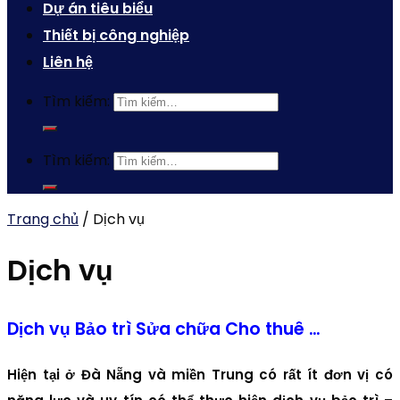
Dự án tiêu biểu
Thiết bị công nghiệp
Liên hệ
Tìm kiếm:
Tìm kiếm:
Trang chủ
/
Dịch vụ
Dịch vụ
Dịch vụ Bảo trì Sửa chữa Cho thuê …
Hiện tại ở Đà Nẵng và miền Trung có rất ít đơn vị có