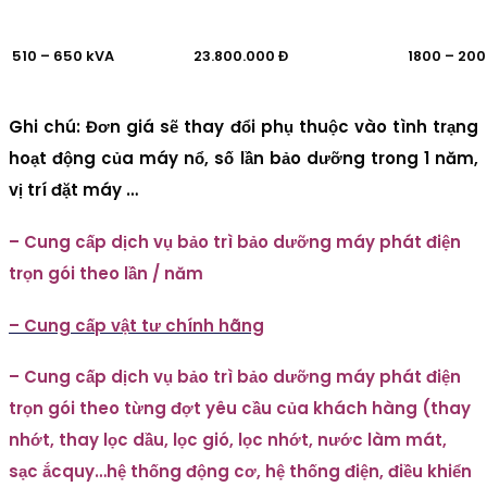
510 – 650 kVA
23.800.000 Đ
1800 – 20
Ghi chú: Đơn giá sẽ thay đổi phụ thuộc vào tình trạng
hoạt động của máy nổ, số lần bảo dưỡng trong 1 năm,
vị trí đặt máy …
– Cung cấp dịch vụ bảo trì bảo dưỡng máy phát điện
trọn gói theo lần / năm
– Cung cấp vật tư chính hãng
– Cung cấp dịch vụ bảo trì bảo dưỡng máy phát điện
trọn gói theo từng đợt yêu cầu của khách hàng (thay
nhớt, thay lọc dầu, lọc gió, lọc nhớt, nước làm mát,
sạc ắcquy…hệ thống động cơ, hệ thống điện, điều khiển