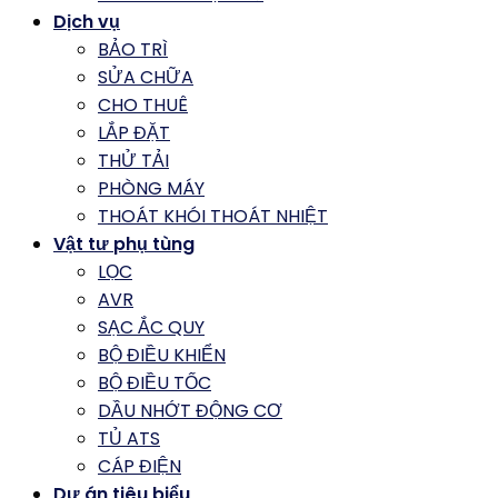
Dịch vụ
BẢO TRÌ
SỬA CHỮA
CHO THUÊ
LẮP ĐẶT
THỬ TẢI
PHÒNG MÁY
THOÁT KHÓI THOÁT NHIỆT
Vật tư phụ tùng
LỌC
AVR
SẠC ẮC QUY
BỘ ĐIỀU KHIỂN
BỘ ĐIỀU TỐC
DẦU NHỚT ĐỘNG CƠ
TỦ ATS
CÁP ĐIỆN
Dự án tiêu biểu