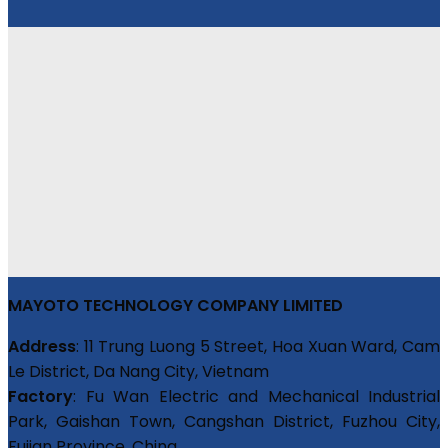
MAYOTO TECHNOLOGY COMPANY LIMITED
Address
: 11 Trung Luong 5 Street, Hoa Xuan Ward, Cam
Le District, Da Nang City, Vietnam
Factory
: Fu Wan Electric and Mechanical Industrial
Park, Gaishan Town, Cangshan District, Fuzhou City,
Fujian Province, China.