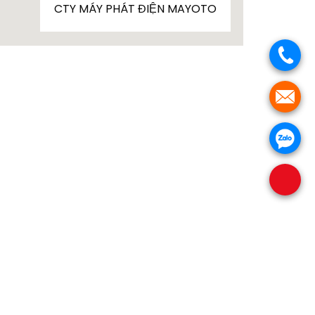
CTY MÁY PHÁT ĐIỆN MAYOTO
 , 1 pha, kva, kw, 10kva, 15kva, 20kva, 25kva,
kVA, 80 kVA, 100 kVA, 120 kVA, 150 kVA, 180 kVA,
A , 700kVA, 750kVA, 800kVA, 850kVA, 900kVA,
 điện, giá rẻ, AVR, lọc dầu, lọc nhớt, nhiên liệu,
mins usa, India Ấn độ, China Trung Quốc, doosan,