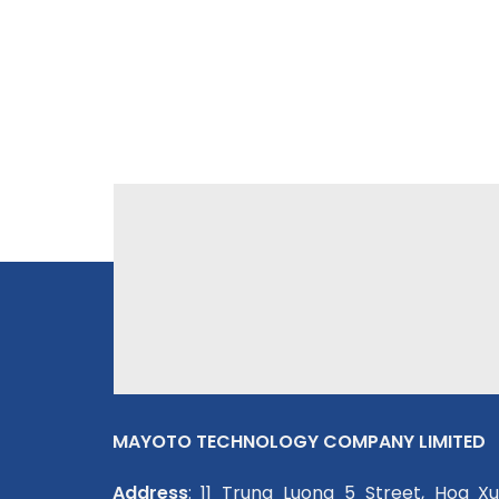
nhập khẩu, G7, lắp ráp, vietgen, Dzima, Dzĩ An, Hữu
iveco, nhật bản, hội an , quảng nam , quảng ngãi , 
ma thuột, daklak, tây nguyên, Máy phát điện cho Nh
máy, Nhà xưởng, Thủy điện, Văn phòng, Công ty, Ngâ
nguyên chiếc …
MAYOTO TECHNOLOGY COMPANY LIMITED
Address
: 11 Trung Luong 5 Street, Hoa X