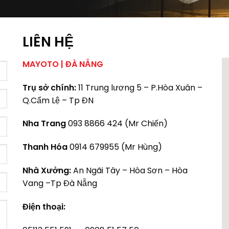
LIÊN HỆ
MAYOTO | ĐÀ NẴNG
Trụ sở chính:
11 Trung lương 5 – P.Hòa Xuân –
Q.Cẩm Lệ – Tp ĐN
Nha Trang
093 8866 424 (Mr Chiến)
Thanh Hóa
0914 679955 (Mr Hùng)
Nhà Xưởng:
An Ngãi Tây – Hòa Sơn – Hòa
Vang –Tp Đà Nẵng
Điện thoại: