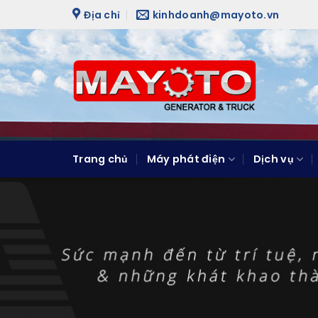
Skip
Địa chỉ
kinhdoanh@mayoto.vn
to
content
Trang chủ
Máy phát điện
Dịch vụ