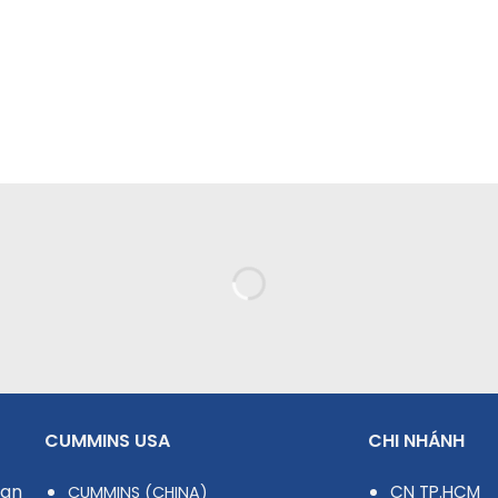
 Toàn, perkins, kohler, honda, fg wilson, mitsubishi
quy nhơn, bình định, nha trang, khánh hòa , huế, quả
à hàng, Tiệc cưới, Restaurant, Khách sạn – Hotel, 
n hàng, Tổ chức sự kiện, Gia đình, Biệt thự, Villa
CUMMINS USA
CHI NHÁNH
uan
CN TP.HCM
CUMMINS (CHINA)