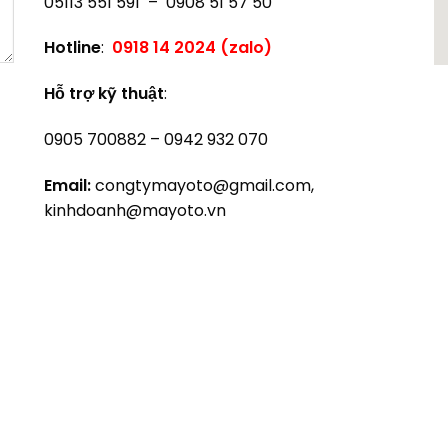
05113 551 591 – 0908 51 57 50
Hotline
:
0918 14 2024 (zalo)
Hỗ trợ kỹ thuật
:
0905 700882 – 0942 932 070
Email:
congtymayoto@gmail.com,
kinhdoanh@mayoto.vn
 , Máy phát điện xăng , diesel, máy nổ, 3pha, 3 pha
 150kVA, 180kVA, 200kVA, 220kVA, 50 kVA, 50kVA, 60 
A, 450kVA, 500kVA, 550kVA, 600kVA, 650kVA, 680kV
A, 1500kVA, 1600kVA, 1800kVA, 2000kVA – giá máy phát
c, Ats, cho thuê, lắp đặt, công suất, đà nẵng, cum