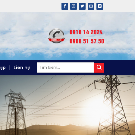
0918 14 2024
0908 51 57 50
Tìm
iệp
Liên hệ
kiếm: