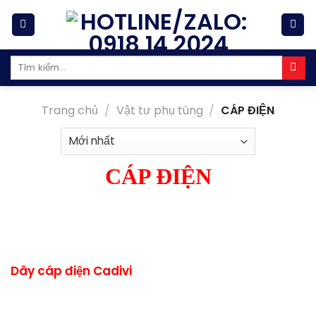
Skip
to
content
Tìm
kiếm:
Trang chủ
/
Vật tư phụ tùng
/
CÁP ĐIỆN
CÁP ĐIỆN
Dây cáp điện Cadivi