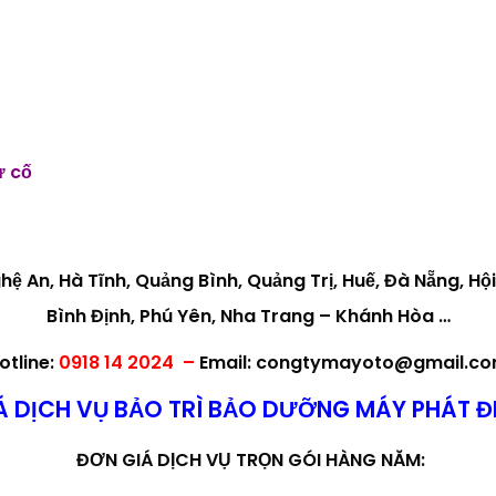
ự cố
ghệ An, Hà Tĩnh, Quảng Bình, Quảng Trị, Huế, Đà Nẵng, 
Bình Định, Phú Yên, Nha Trang – Khánh Hòa …
otline:
0918 14 2024 –
Email: congtymayoto@gmail.c
Á DỊCH VỤ BẢO TRÌ BẢO DƯỠNG MÁY PHÁT Đ
ĐƠN GIÁ DỊCH VỤ TRỌN GÓI HÀNG NĂM: