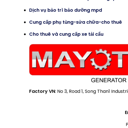
Dịch vụ bảo trì bảo dưỡng mpd
Cung cấp phụ tùng-sửa chữa-cho thuê
Cho thuê và cung cấp xe tải cẩu
Factory VN
: No 3, Road 1, Song Than1 Industr
E
P