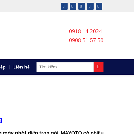
0918 14 2024
0908 51 57 50
Tìm
iệp
Liên hệ
kiếm:
g
sửa máy phát điện trọn gói. MAYOTO có nhiều