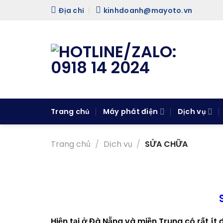
Skip
Địa chỉ
kinhdoanh@mayoto.vn
to
content
Trang chủ
Máy phát điện
Dịch vụ
Trang chủ
/
Dịch vụ
/
SỬA CHỮA
Hiện tại ở Đà Nẵng và miền Trung có rất ít