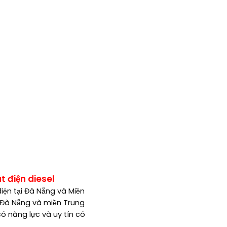
esel , Máy phát điện xăng , diesel, máy nổ, 3pha, 3 pha , 1 
VA, 180kVA, 200kVA, 220kVA, 50 kVA, 50kVA, 60 kVA, 80 kVA, 100 
VA, 550kVA, 600kVA, 650kVA, 680kVA , 700kVA, 750kVA, 800kV
00kVA, 2000kVA – giá máy phát điện, giá rẻ, AVR, lọc dầu, lọc 
ông suất, đà nẵng, cummins usa, India Ấn độ, China Trung Quốc,
lson, mitsubishi, isuzu, yanmar, komatsu, fpt, baudouin, himoi
a , huế, quảng trị, quảng bình, hà tĩnh , vinh, nghệ an, buôn
tel, Resort, Condotel, Tòa nhà, Building, Bệnh viện, Nhà máy
, Trung tâm thương mại, tide power, nhập khẩu nguyên chiếc …
 điện diesel
ện tại Đà Nẵng và Miền
ở Đà Nẵng và miền Trung
 có năng lực và uy tín có