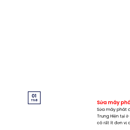
Máy phát điện , may phat dien, Máy phát điện di
40kVA, 50kVA, 60kVA, 80kVA, 100kVA, 120kVA, 150k
250kVA, 300kVA, 350kVA, 400kVA, 450kVA, 500k
1250kVA, 1300kVA, 1400kVA, 1500kVA, 1600kVA, 18
tiêu âm ,bộ điều tốc, Ats, cho thuê, lắp đặt, c
Dzĩ An, Hữu Toàn, perkins, kohler, honda, fg wi
ngãi , quy nhơn, bình định, nha trang, khánh hò
Nhà hàng, Tiệc cưới, Restaurant, Khách sạn – Ho
hàng, Tổ chức sự kiện, Gia đình, Biệt thự, Villa
01
Th8
Sửa máy phát
Sửa máy phát đi
Trung Hiện tại 
có rất ít đơn vị