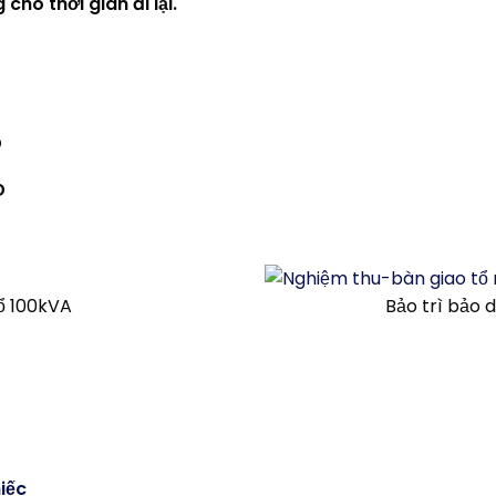
ho thời gian đi lại.
Đ
Đ
ổ 100kVA
Bảo trì bảo
iếc