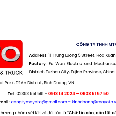
CÔNG TY TNHH MT
Address
: 11 Trung Luong 5 Street, Hoa Xua
Factory
: Fu Wan Electric and Mechanica
District, Fuzhou City, Fujian Province, China.
ial Park, Dĩ An District, Binh Duong, VN
Tel
: 02363 551 591 –
0918 14 2024 – 0908 51 57 50
mail
:
congtymayoto@gmail.com – kinhdoanh@mayoto.
hương châm với KH và đối tác là “
Chữ tín còn, còn tất c