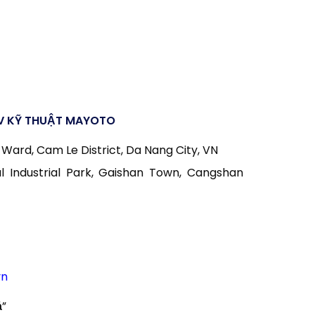
V KỸ THUẬT MAYOTO
n Ward, Cam Le District, Da Nang City, VN
l Industrial Park, Gaishan Town, Cangshan
vn
ả
”