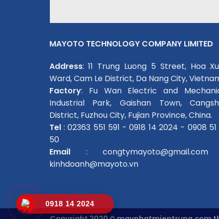
MAYOTO TECHNOLOGY COMPANY LIMITED
Address
: 11 Trung Luong 5 Street, Hoa X
Ward, Cam Le District, Da Nang City, Vietna
Factory
: Fu Wan Electric and Mechani
Industrial Park, Gaishan Town, Cangs
District, Fuzhou City, Fujian Province, China.
Tel
: 02363 551 591 - 0918 14 2024 - 0908 51
50
Email
: congtymayoto@gmail.com
kinhdoanh@mayoto.vn
0918 14 2024
Copyright 2020 © mayphatmientrung.com thi