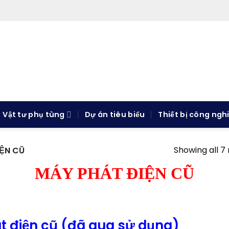
Vật tư phụ tùng
Dự án tiêu biểu
Thiết bị công ngh
Showing all 7 
ỆN CŨ
MÁY PHÁT ĐIỆN CŨ
 điện cũ (đã qua sử dụng)