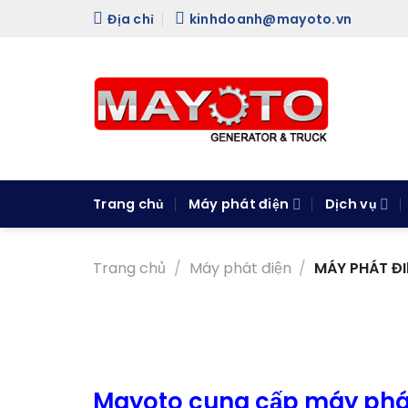
Skip
Địa chỉ
kinhdoanh@mayoto.vn
to
content
Trang chủ
Máy phát điện
Dịch vụ
Trang chủ
/
Máy phát điện
/
MÁY PHÁT ĐI
Mayoto cung cấp máy phát