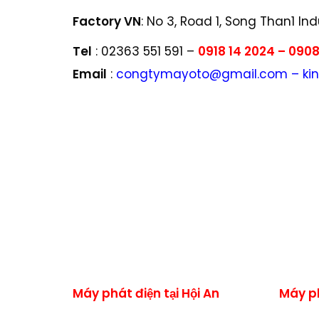
Factory VN
: No 3, Road 1, Song Than1 Indu
Tel
: 02363 551 591 –
0918 14 2024 – 0908
Email
:
congtymayoto@gmail.com – ki
Máy phát điện , may phat dien, Máy phá
50kVA, 60 kVA, 80 kVA, 100 kVA, 120 k
550kVA, 600kVA, 650kVA, 680kVA , 70
1400kVA, 1500kVA, 1600kVA, 1800kVA, 20
bảo dưỡng, tiêu âm ,bộ điều tốc, Ats
doosan, nhập khẩu, G7, lắp ráp, vietge
komatsu, fpt, baudouin, himoinsa, ivec
huế, quảng trị, quảng bình, hà tĩnh , v
Máy phát điện tại Hội An
Máy p