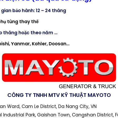
 gian bảo hành: 12 – 24 tháng
phụ tùng thay thế
eo tháng hoặc theo năm …
ishi, Yanmar, Kohler, Doosan
…
CÔNG TY TNHH MTV KỸ THUẬT MAYOTO
Xuan Ward, Cam Le District, Da Nang City, VN
 Industrial Park, Gaishan Town, Cangshan District, Fu