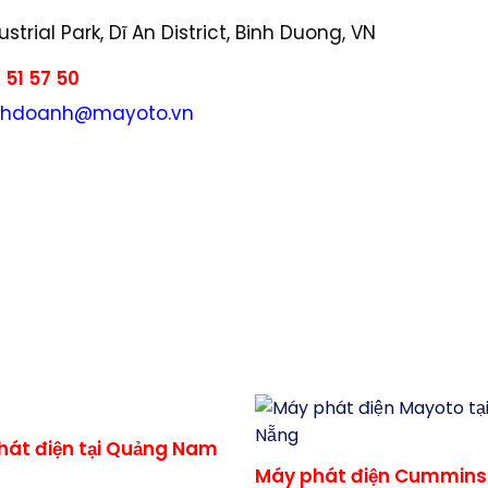
strial Park, Dĩ An District, Binh Duong, VN
 51 57 50
nhdoanh@mayoto.vn
t điện diesel , Máy phát điện xăng , diesel, máy nổ
VA, 150 kVA, 180 kVA, 200 kVA, 220 kVA, 250kVA, 3
0kVA, 750kVA, 800kVA, 850kVA, 900kVA, 1000kVA,
00kVA – giá máy phát điện, giá rẻ, AVR, lọc dầu, lọ
, cho thuê, lắp đặt, công suất, đà nẵng, cummin
n, Dzima, Dzĩ An, Hữu Toàn, perkins, kohler, honda
o, nhật bản, hội an , quảng nam , quảng ngãi , quy 
inh, nghệ an, buôn ma thuột, daklak, tây nguyên,
hát điện tại Quảng Nam
Máy phát điện Cummins 