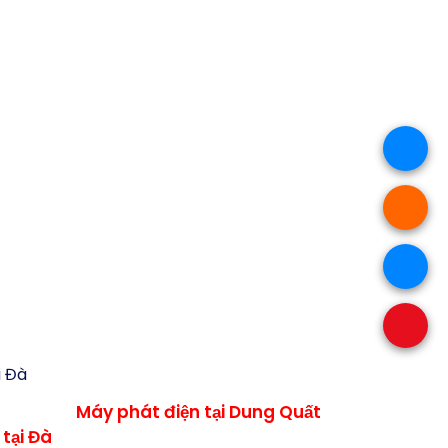
, 3pha, 3 pha , 1 pha, kva, kw, 50 kVA,
00kVA, 350kVA, 400kVA, 450kVA, 500kVA,
 1100kVA, 1200kVA, 1250kVA, 1300kVA,
c nhớt, nhiên liệu, phụ tùng, sửa chữa,
s usa, India Ấn độ, China Trung Quốc,
, fg wilson, mitsubishi, isuzu, yanmar,
nhơn, bình định, nha trang, khánh hòa ,
Máy phát điện tại Dung Quất
tại Đà