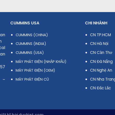
CUMMINS USA
CHI NHÁNH
uan
CN TP.HCM
CUMMINS (CHINA)
m
CN Hà Nội
CUMMINS (INDIA)
cal
CN Cần Thơ
CUMMINS (USA)
han
CN Đà Nẵng
MÁY PHÁT ĐIỆN (NHẬP KHẨU)
 57
CN Nghệ An
MÁY PHÁT ĐIỆN (OEM)
CN Nha Tran
MÁY PHÁT ĐIỆN CŨ
 –
CN Đắc Lắc
ết kế bởi duykiet.com