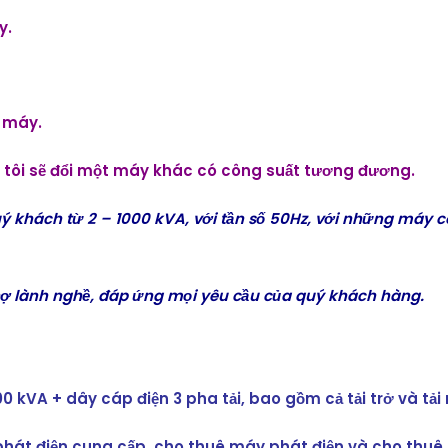
y.
ê máy.
 tôi sẽ đổi một máy khác có công suất tương đương.
 khách từ 2 – 1000 kVA, với tần số 50Hz, với những máy cô
hợ lành nghề, đáp ứng mọi yêu cầu của quý khách hàng.
0 kVA + dây cáp điện 3 pha tải, bao gồm cả tải trở và tải
hát điện cung cấp, cho thuê máy phát điện và cho thuê t