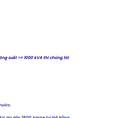
ng suất >= 1000 kVA thì chúng tôi
 nước.
ải giả đến 2500 Ampe tại Đà Nẵng,