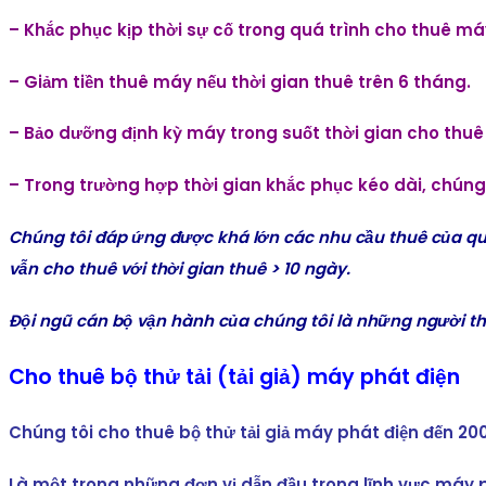
– Khắc phục kịp thời sự cố trong quá trình cho thuê má
– Giảm tiền thuê máy nếu thời gian thuê trên 6 tháng.
– Bảo dưỡng định kỳ máy trong suốt thời gian cho thu
– Trong trường hợp thời gian khắc phục kéo dài, chúng
Chúng tôi đáp ứng được khá lớn các nhu cầu thuê của quý
vẫn cho thuê với thời gian thuê > 10 ngày.
Đội ngũ cán bộ vận hành của chúng tôi là những người t
Cho thuê bộ thử tải (tải giả) máy phát điện
Chúng tôi cho thuê bộ thử tải giả máy phát điện đến 200
Là một trong những đơn vị dẫn đầu trong lĩnh vực máy p