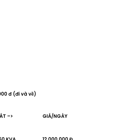
000 đ (đi và về)
ÁT –>
GIÁ/NGÀY
50 KVA
12.000.000 Đ