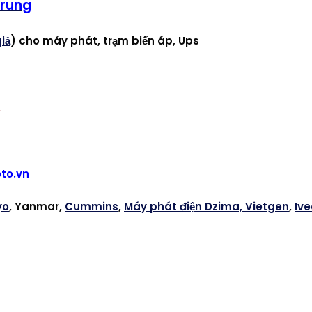
Trung
giả
) cho máy phát, trạm biến áp, Ups
A
to.vn
yo
, Yanmar,
Cummins
,
Máy phát điện Dzima, Vietgen
,
Ive