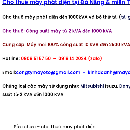
Cho thuê máy phát điện tại Đà Nẵng & miền 
Cho thuê máy phát điện đến 1000kVA và bộ thử tải (
tải 
Cho thuê: Công suất máy từ 2 kVA đến 1000 kVA
Cung cấp: Máy mới 100% công suất 10 kVA đến 2500 kV
Hotline:
0908 51 57 50 – 0918 14 2024 (zalo)
Email:
congtymayoto@gmail.com – kinhdoanh@mayo
Chủng loại các máy sử dụng như:
Mitsubishi
Isuzu,
Den
suất từ 2 kVA đến 1000 KVA
thuê máy phát điện , thuê máy phát điện , thuê máy phát điện ,
Sửa chữa – cho thuê máy phát điện