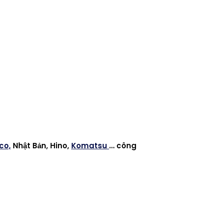
co,
Nhật Bản, Hino,
Komatsu
… công