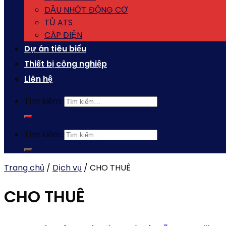
DẦU NHỚT ĐỘNG CƠ
TỦ ATS
CÁP ĐIỆN
Dự án tiêu biểu
Thiết bị công nghiệp
Liên hệ
Tìm kiếm:
Tìm kiếm:
Trang chủ
/
Dịch vụ
/
CHO THUÊ
CHO THUÊ