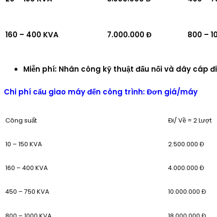
160 – 400 KVA
7.000.000 Đ
800 – 1
Miễn phí: Nhân công kỹ thuật đấu nối và dây cáp đi
Chi phí cẩu giao máy đến công trình: Đơn giá/máy
Công suất
Đi/ Về = 2 Lượt
10 – 150 KVA
2.500.000 Đ
160 – 400 KVA
4.000.000 Đ
450 – 750 KVA
10.000.000 Đ
800 – 1000 KVA
18.000.000 Đ