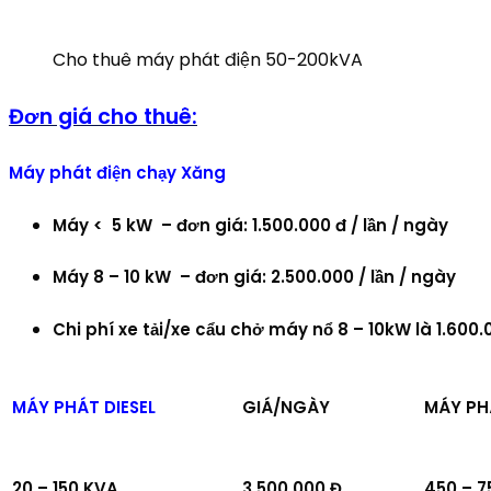
Cho thuê máy phát điện 50-200kVA
Đơn giá cho thuê:
Máy phát điện chạy Xăng
Máy < 5 kW – đơn giá: 1.500.000 đ / lần / ngày
Máy 8 – 10 kW – đơn giá: 2.500.000 / lần / ngày
Chi phí xe tải/xe cẩu chở máy nổ 8 – 10kW là 1.600.
MÁY PHÁT DIESEL
GIÁ/NGÀY
MÁY PH
20 – 150 KVA
3.500.000 Đ
450 – 7