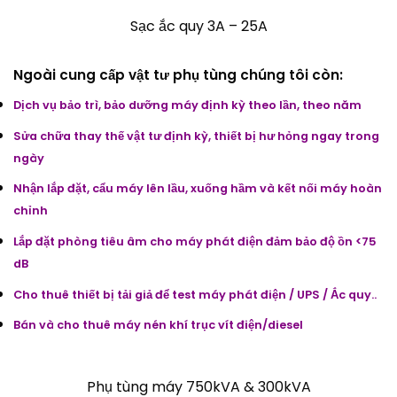
Sạc ắc quy 3A – 25A
Ngoài cung cấp vật tư phụ tùng chúng tôi còn:
Dịch vụ bảo trì, bảo dưỡng máy định kỳ theo lần, theo năm
Sửa chữa thay thế vật tư định kỳ, thiết bị hư hỏng ngay trong
ngày
Nhận lắp đặt, cẩu máy lên lầu, xuống hầm và kết nối máy hoàn
chỉnh
Lắp đặt phòng tiêu âm cho máy phát điện đảm bảo độ ồn <75
dB
Cho thuê thiết bị tải giả để test máy phát điện / UPS / Ắc quy..
Bán và cho thuê máy nén khí trục vít điện/diesel
Phụ tùng máy 750kVA & 300kVA