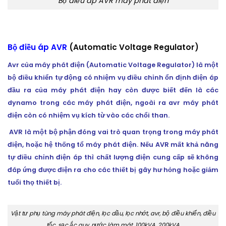
Bộ điều áp AVR máy phát điện
Bộ điều áp AVR
(Automatic Voltage Regulator)
Avr của máy phát điện (Automatic Voltage Regulator) là một
bộ điều khiển tự động có nhiệm vụ điều chỉnh ổn định điện áp
đầu ra của máy phát điện hay còn được biết đến là các
dynamo trong các máy phát điện, ngoài ra avr máy phát
điện còn có nhiệm vụ kích từ vào các chổi than.
AVR là một bộ phận đóng vai trò quan trọng trong máy phát
điện, hoặc hệ thống tổ máy phát điện. Nếu AVR mất khả năng
tự điều chỉnh điện áp thì chất lượng điện cung cấp sẽ không
đáp ứng được điện ra cho các thiết bị gây hư hỏng hoặc giảm
tuổi thọ thiết bị.
Vật tư phụ tùng máy phát điện, lọc dầu, lọc nhớt, avr, bộ điều khiển, điều
tốc, sạc ắc quy, nước làm mát, 100kVA, 200kVA