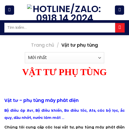
Skip
to
content
Tìm
kiếm:
Trang chủ
/
Vật tư phụ tùng
VẬT TƯ PHỤ TÙNG
Vật tư – phụ tùng máy phát điện
Bộ điều áp Avr, Bộ điều khiển, Bo điều tốc, Ats, các bộ lọc, ắc
quy, dầu nhớt, nước làm mát …
Chúng tôi cung cấp các loại vật tư, phụ tùng máy phát điện