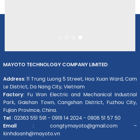
MAYOTO TECHNOLOGY COMPANY LIMITED
Address
: 11 Trung Luong 5 Street, Hoa Xuan Ward, Cam
Le District, Da Nang City, Vietnam
Factory
: Fu Wan Electric and Mechanical Industrial
Park, Gaishan Town, Cangshan District, Fuzhou City,
Fujian Province, China.
Tel
: 02363 551 591 - 0918 14 2024 - 0908 51 57 50
Email
: congtymayoto@gmail.com –
kinhdoanh@mayoto.vn