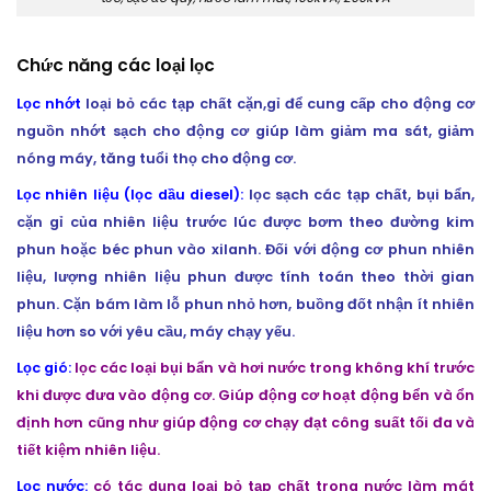
Chức năng các loại lọc
Lọc nhớt
loại bỏ các tạp chất cặn,gỉ để cung cấp cho động cơ
nguồn nhớt sạch cho động cơ giúp làm giảm ma sát, giảm
nóng máy, tăng tuổi thọ cho động cơ.
Lọc nhiên liệu (lọc dầu diesel)
:
lọc sạch các tạp chất, bụi bẩn,
cặn gỉ của nhiên liệu trước lúc được bơm theo đường kim
phun hoặc béc phun vào xilanh. Đối với động cơ phun nhiên
liệu, lượng nhiên liệu phun được tính toán theo thời gian
phun. Cặn bám làm lỗ phun nhỏ hơn, buồng đốt nhận ít nhiên
liệu hơn so với yêu cầu, máy chạy yếu.
Lọc gió:
lọc các loại bụi bẩn và hơi nước trong không khí trước
khi được đưa vào động cơ. Giúp động cơ hoạt động bển và ổn
định hơn cũng như giúp động cơ chạy đạt công suất tối đa và
tiết kiệm nhiên liệu.
Lọc nước:
có tác dụng loại bỏ tạp chất trong nước làm mát