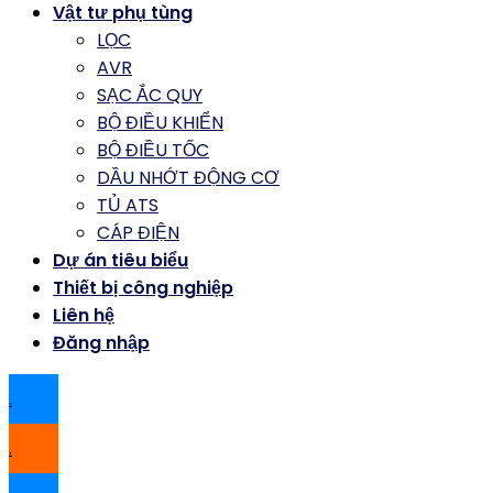
Vật tư phụ tùng
LỌC
AVR
SẠC ẮC QUY
BỘ ĐIỀU KHIỂN
BỘ ĐIỀU TỐC
DẦU NHỚT ĐỘNG CƠ
TỦ ATS
CÁP ĐIỆN
Dự án tiêu biểu
Thiết bị công nghiệp
Liên hệ
Đăng nhập
.
.