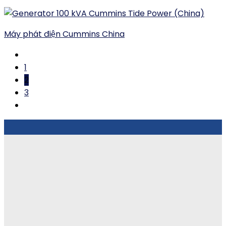
Máy phát điện Cummins China
1
2
3