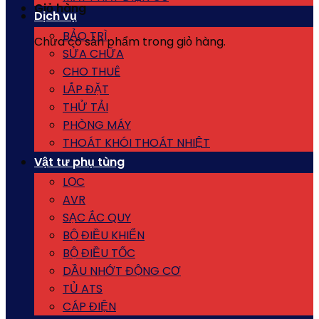
Giỏ hàng
Dịch vụ
BẢO TRÌ
Chưa có sản phẩm trong giỏ hàng.
SỬA CHỮA
CHO THUÊ
LẮP ĐẶT
THỬ TẢI
PHÒNG MÁY
THOÁT KHÓI THOÁT NHIỆT
Vật tư phụ tùng
LỌC
AVR
SẠC ẮC QUY
BỘ ĐIỀU KHIỂN
BỘ ĐIỀU TỐC
DẦU NHỚT ĐỘNG CƠ
TỦ ATS
CÁP ĐIỆN