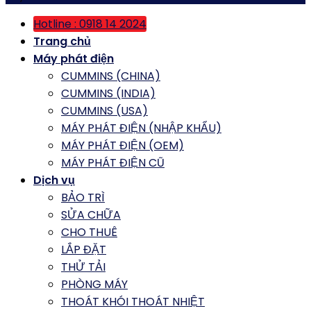
Hotline : 0918 14 2024
Trang chủ
Máy phát điện
CUMMINS (CHINA)
CUMMINS (INDIA)
CUMMINS (USA)
MÁY PHÁT ĐIỆN (NHẬP KHẨU)
MÁY PHÁT ĐIỆN (OEM)
MÁY PHÁT ĐIỆN CŨ
Dịch vụ
BẢO TRÌ
SỬA CHỮA
CHO THUÊ
LẮP ĐẶT
THỬ TẢI
PHÒNG MÁY
THOÁT KHÓI THOÁT NHIỆT