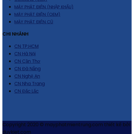
MÁY PHÁT ĐIỆN (NHẬP KHẨU)
MÁY PHÁT ĐIỆN (OEM)
MÁY PHÁT ĐIỆN CŨ
CHI NHÁNH
CN TP.HCM
CN Hà Nội
CN Cần Thơ
CN Đà Nẵng
CN Nghệ An
CN Nha Trang
CN Đắc Lắc
Copyright 2020 © mayphatmientrung.com thiết kế bởi
duykiet.com