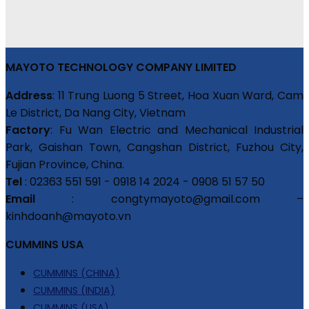
MAYOTO TECHNOLOGY COMPANY LIMITED
Address
: 11 Trung Luong 5 Street, Hoa Xuan Ward, Cam
Le District, Da Nang City, Vietnam
Factory
: Fu Wan Electric and Mechanical Industrial
Park, Gaishan Town, Cangshan District, Fuzhou City,
Fujian Province, China.
Tel
: 02363 551 591 - 0918 14 2024 - 0908 51 57 50
Email
: congtymayoto@gmail.com –
kinhdoanh@mayoto.vn
CUMMINS USA
CUMMINS (CHINA)
CUMMINS (INDIA)
CUMMINS (USA)