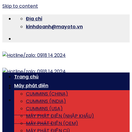
Skip to content
Địa chỉ
kinhdoanh@mayoto.vn
Trang chủ
Máy phát điện
CUMMINS (CHINA)
CUMMINS (INDIA)
CUMMINS (USA)
0918 14 2024
MÁY PHÁT ĐIỆN (NHẬP KHẨU)
0908 51 57 50
MÁY PHÁT ĐIỆN (OEM)
MÁY PHÁT ĐIỆN CŨ