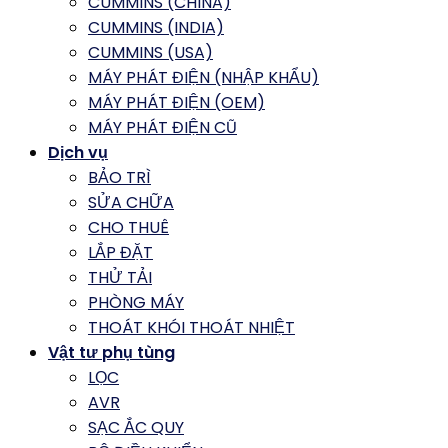
CUMMINS (CHINA)
CUMMINS (INDIA)
CUMMINS (USA)
MÁY PHÁT ĐIỆN (NHẬP KHẨU)
MÁY PHÁT ĐIỆN (OEM)
MÁY PHÁT ĐIỆN CŨ
Dịch vụ
BẢO TRÌ
SỬA CHỮA
CHO THUÊ
LẮP ĐẶT
THỬ TẢI
PHÒNG MÁY
THOÁT KHÓI THOÁT NHIỆT
Vật tư phụ tùng
LỌC
AVR
SẠC ẮC QUY