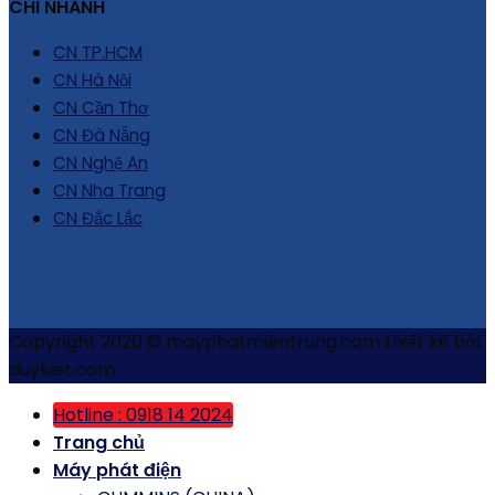
CHI NHÁNH
CN TP.HCM
CN Hà Nội
CN Cần Thơ
CN Đà Nẵng
CN Nghệ An
CN Nha Trang
CN Đắc Lắc
Copyright 2020 © mayphatmientrung.com thiết kế bởi
duykiet.com
Hotline : 0918 14 2024
Trang chủ
Máy phát điện