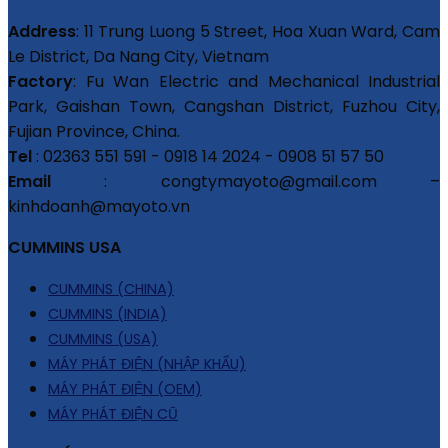
Address
: 11 Trung Luong 5 Street, Hoa Xuan Ward, Cam
Le District, Da Nang City, Vietnam
Factory
: Fu Wan Electric and Mechanical Industrial
Park, Gaishan Town, Cangshan District, Fuzhou City,
Fujian Province, China.
Tel
: 02363 551 591 - 0918 14 2024 - 0908 51 57 50
Email
: congtymayoto@gmail.com –
kinhdoanh@mayoto.vn
CUMMINS USA
CUMMINS (CHINA)
CUMMINS (INDIA)
CUMMINS (USA)
MÁY PHÁT ĐIỆN (NHẬP KHẨU)
MÁY PHÁT ĐIỆN (OEM)
MÁY PHÁT ĐIỆN CŨ