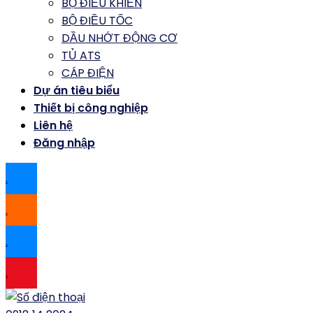
BỘ ĐIỀU KHIỂN
BỘ ĐIỀU TỐC
DẦU NHỚT ĐỘNG CƠ
TỦ ATS
CÁP ĐIỆN
Dự án tiêu biểu
Thiết bị công nghiệp
Liên hệ
Đăng nhập
.
.
.
.