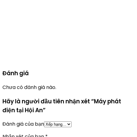
quy nhơn, bình định, nha trang, khánh hòa , huế, quảng trị,
quảng bình, hà tĩnh , vinh, nghệ an, buôn ma thuột, daklak,
tây nguyên, Máy phát điện cho Nhà hàng, Tiệc cưới,
Restaurant, Khách sạn – Hotel, Resort, Condotel, Tòa nhà,
Building, Bệnh viện, Nhà máy, Nhà xưởng, Thủy điện, Văn
phòng, Công ty, Ngân hàng, Tổ chức sự kiện, Gia đình, Biệt
thự, Villa, Trung tâm thương mại, tide power, nhập khẩu
nguyên chiếc …
Đánh giá
Chưa có đánh giá nào.
Hãy là người đầu tiên nhận xét “Máy phát
điện tại Hội An”
Đánh giá của bạn
Nhận xét của bạn
*