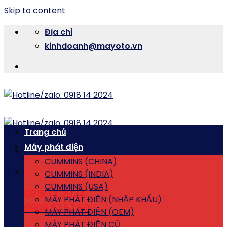
Skip to content
Địa chỉ
kinhdoanh@mayoto.vn
Trang chủ
Máy phát điện
CUMMINS (CHINA)
CUMMINS (INDIA)
CUMMINS (USA)
0918 14 2024
MÁY PHÁT ĐIỆN (NHẬP KHẨU)
0908 51 57 50
MÁY PHÁT ĐIỆN (OEM)
MÁY PHÁT ĐIỆN CŨ