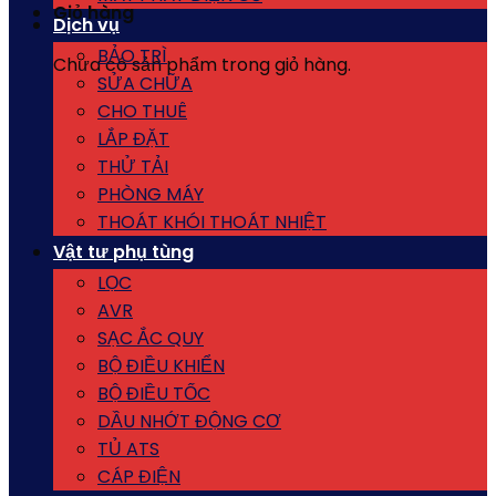
Giỏ hàng
Dịch vụ
BẢO TRÌ
Chưa có sản phẩm trong giỏ hàng.
SỬA CHỮA
CHO THUÊ
LẮP ĐẶT
THỬ TẢI
PHÒNG MÁY
THOÁT KHÓI THOÁT NHIỆT
Vật tư phụ tùng
LỌC
AVR
SẠC ẮC QUY
BỘ ĐIỀU KHIỂN
BỘ ĐIỀU TỐC
DẦU NHỚT ĐỘNG CƠ
TỦ ATS
CÁP ĐIỆN