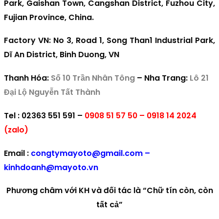
Park, Gaishan Town, Cangshan District, Fuzhou City,
Fujian Province, China.
Factory VN
: No 3, Road 1, Song Than1 Industrial Park,
Dĩ An District, Binh Duong, VN
Thanh Hóa:
Số 10 Trần Nhân Tông
–
Nha Trang:
Lô 21
Đại Lộ Nguyễn Tất Thành
Tel
: 02363 551 591 –
0908 51 57 50 –
0918 14 2024
(zalo)
Email
:
congtymayoto@gmail.com –
kinhdoanh@mayoto.vn
Phương châm với KH và đối tác là “
Chữ tín còn, còn
tất cả
”