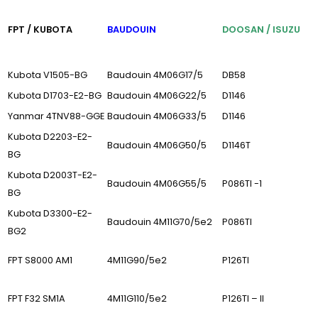
FPT / KUBOTA
BAUDOUIN
DOOSAN / ISUZU
Kubota V1505-BG
Baudouin 4M06G17/5
DB58
Kubota D1703-E2-BG
Baudouin 4M06G22/5
D1146
Yanmar 4TNV88-GGE
Baudouin 4M06G33/5
D1146
Kubota D2203-E2-
Baudouin 4M06G50/5
D1146T
BG
Kubota D2003T-E2-
Baudouin 4M06G55/5
P086TI -1
BG
Kubota D3300-E2-
Baudouin 4M11G70/5e2
P086TI
BG2
FPT S8000 AM1
4M11G90/5e2
P126TI
FPT F32 SM1A
4M11G110/5e2
P126TI – II