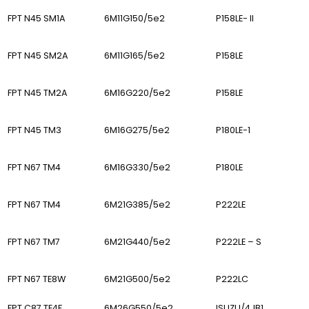
FPT N45 SM1A
6M11G150/5e2
P158LE- II
FPT N45 SM2A
6M11G165/5e2
P158LE
FPT N45 TM2A
6M16G220/5e2
P158LE
FPT N45 TM3
6M16G275/5e2
P180LE-1
FPT N67 TM4
6M16G330/5e2
P180LE
FPT N67 TM4
6M21G385/5e2
P222LE
FPT N67 TM7
6M21G440/5e2
P222LE – S
FPT N67 TE8W
6M21G500/5e2
P222LC
FPT C87 TE4F
6M26G550/5e2
ISUZU/4JB1