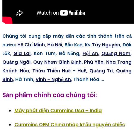
Chúng tôi cung cấp máy đến các tỉnh thành trên cả
nước
:
Hồ Chí Minh,
Hà Nội
, Bắc Kạn, Kv
Tây Nguyên
, Đăk
Lăk,
Gia Lai
, Kon Tum, Đà Nẵng,
Hội An,
Quảng Nam
,
Quảng Ngãi,
Quy Nhơn
-Bình Định
,
Phú Yên,
Nha Trang
Khánh Hòa,
Thừa Thiên Huế
–
Huế,
Quảng Trị,
Quảng
Bình,
Hà Tĩnh,
Vinh – Nghệ An
, Thanh Hóa …
Sản phẩm chính của chúng tôi:
Máy phát điện Cummins Usa – India
Cummins OEM China nhâp khẩu nguyên chiếc