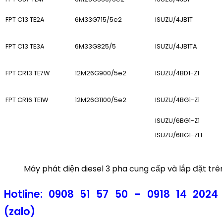
FPT C13 TE2A
6M33G715/5e2
ISUZU/4JB1T
FPT C13 TE3A
6M33G825/5
ISUZU/4JB1TA
FPT CR13 TE7W
12M26G900/5e2
ISUZU/4BD1-Z1
FPT CR16 TE1W
12M26G1100/5e2
ISUZU/4BG1-Z1
ISUZU/6BG1-Z1
ISUZU/6BG1-ZL1
Máy phát điện diesel 3 pha cung cấp và lắp đặt tr
Hotline:
0908 51 57 50 –
0918 14 2024
(zalo)