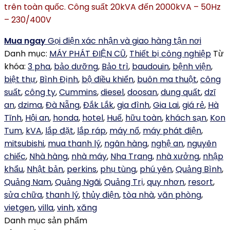
trên toàn quốc. Công suất 20kVA đến 2000kVA – 50Hz
– 230/400V
Mua ngay
Gọi điện xác nhận và giao hàng tận nơi
Danh mục:
MÁY PHÁT ĐIỆN CŨ
,
Thiết bị công nghiệp
Từ
khóa:
3 pha
,
bảo dưỡng
,
Bảo trì
,
baudouin
,
bệnh viện
,
biệt thự
,
Bình Định
,
bộ điều khiển
,
buôn ma thuột
,
công
suất
,
công ty
,
Cummins
,
diesel
,
doosan
,
dung quất
,
dzĩ
an
,
dzima
,
Đà Nẵng
,
Đắk Lắk
,
gia đình
,
Gia Lai
,
giá rẻ
,
Hà
Tĩnh
,
Hội an
,
honda
,
hotel
,
Huế
,
hữu toàn
,
khách sạn
,
Kon
Tum
,
kVA
,
lắp đặt
,
lắp ráp
,
máy nổ
,
máy phát điện
,
mitsubishi
,
mua thanh lý
,
ngân hàng
,
nghệ an
,
nguyên
chiếc
,
Nhà hàng
,
nhà máy
,
Nha Trang
,
nhà xưởng
,
nhập
khẩu
,
Nhật bản
,
perkins
,
phụ tùng
,
phú yên
,
Quảng Bình
,
Quảng Nam
,
Quảng Ngãi
,
Quảng Trị
,
quy nhơn
,
resort
,
sửa chữa
,
thanh lý
,
thủy điện
,
tòa nhà
,
văn phòng
,
vietgen
,
villa
,
vinh
,
xăng
Danh mục sản phẩm