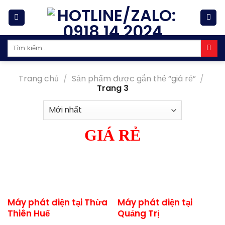
Skip
to
content
Tìm
kiếm:
Trang chủ
/
Sản phẩm được gắn thẻ “giá rẻ”
/
Trang 3
GIÁ RẺ
Máy phát điện tại Thừa
Máy phát điện tại
Thiên Huế
Quảng Trị