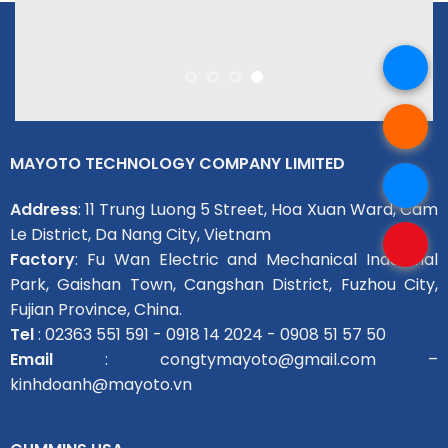
MAYOTO TECHNOLOGY COMPANY LIMITED
Address
: 11 Trung Luong 5 Street, Hoa Xuan Ward, Cam
Le District, Da Nang City, Vietnam
Factory
: Fu Wan Electric and Mechanical Industrial
Park, Gaishan Town, Cangshan District, Fuzhou City,
Fujian Province, China.
Tel
: 02363 551 591 - 0918 14 2024 - 0908 51 57 50
Email
: congtymayoto@gmail.com –
kinhdoanh@mayoto.vn