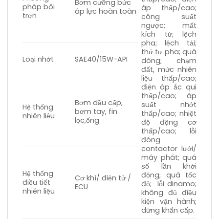
Bơm cưỡng bức
pháp bôi
áp thấp/cao;
áp lực hoàn toàn
trơn
công suất
ngược; mất
kích từ; lệch
pha; lệch tải;
thứ tự pha; quá
Loại nhớt
SAE40/15W-API
dòng; chạm
đất, mức nhiên
liệu thấp/cao;
điện áp ắc qui
thấp/cao; áp
Bơm dầu cấp,
suất nhớt
Hệ thống
bơm tay, fin
thấp/cao; nhiệt
nhiên liệu
lọc,ống
độ động cơ
thấp/cao; lỗi
đóng
contactor lưới/
máy phát; quá
số lần khởi
Hệ thống
động; quá tốc
Cơ khí/ điện tử /
điều tiết
độ; lỗi dinamo;
ECU
nhiên liệu
không đủ điều
kiện vận hành;
dừng khẩn cấp.