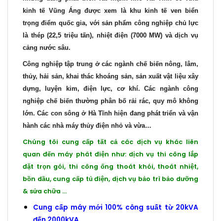
kinh tế Vũng Áng được xem là khu kinh tế ven biển
trọng điểm quốc gia, với sản phẩm công nghiệp chủ lực
là thép (22,5 triệu tấn), nhiệt điện (7000 MW) và dịch vụ
cảng nước sâu.
Công nghiệp tập trung ở các ngành chế biến nông, lâm,
thủy, hải sản, khai thác khoáng sản, sản xuất vật liệu xây
dựng, luyện kim, điện lực, cơ khí. Các ngành công
nghiệp chế biến thường phân bố rải rác, quy mô không
lớn. Các con sông ở Hà Tĩnh hiện đang phát triển và vận
hành các nhà máy thủy điện nhỏ và vừa…
Chúng tôi cung cấp tất cả các dịch vụ khác liên
quan đến máy phát điện như: dịch vụ thi công lắp
đặt trọn gói, thi công ống thoát khói, thoát nhiệt,
bồn dầu, cung cấp tủ điện, dịch vụ
bảo trì bảo dưỡng
&
sửa chữa
…
Cung cấp máy mới 100% công suất từ 20kVA
đến 2000kVA