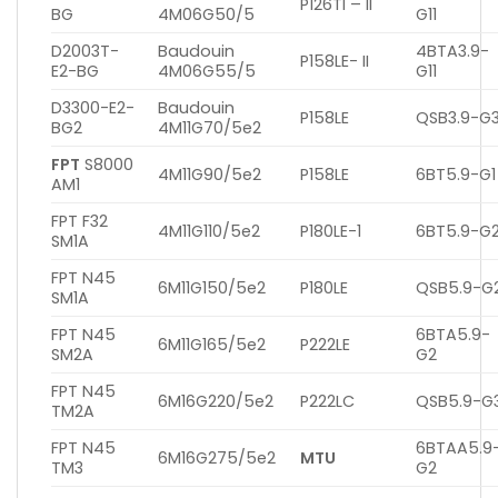
P126TI – II
BG
4M06G50/5
G11
D2003T-
Baudouin
4BTA3.9-
P158LE- II
E2-BG
4M06G55/5
G11
D3300-E2-
Baudouin
P158LE
QSB3.9-G
BG2
4M11G70/5e2
FPT
S8000
4M11G90/5e2
P158LE
6BT5.9-G1
AM1
FPT F32
4M11G110/5e2
P180LE-1
6BT5.9-G
SM1A
FPT N45
6M11G150/5e2
P180LE
QSB5.9-G
SM1A
FPT N45
6BTA5.9-
6M11G165/5e2
P222LE
SM2A
G2
FPT N45
6M16G220/5e2
P222LC
QSB5.9-G
TM2A
FPT N45
6BTAA5.9
6M16G275/5e2
MTU
TM3
G2