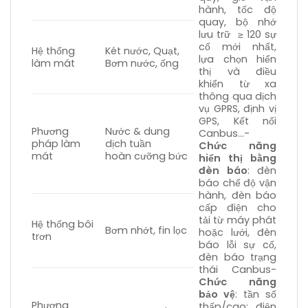
hành, tốc độ
quay, bộ nhớ
lưu trữ ≥ 120 sự
cố mới nhất,
Hệ thống
Két nước, Quạt,
lựa chọn hiển
làm mát
Bơm nước, ống
thị và điều
khiển từ xa
thông qua dịch
vụ GPRS, định vị
GPS, Kết nối
Phương
Nước & dung
Canbus…-
pháp làm
dịch tuần
Chức năng
mát
hoàn cưỡng bức
hiển thị bằng
đèn báo
: đèn
báo chế độ vận
hành, đèn báo
cấp điện cho
tải từ máy phát
Hệ thống bôi
Bơm nhớt, fin lọc
hoặc lưới, đèn
trơn
báo lỗi sự cố,
đèn báo trạng
thái Canbus-
Chức năng
bảo vệ
: tần số
Phương
thấp/cao; điện