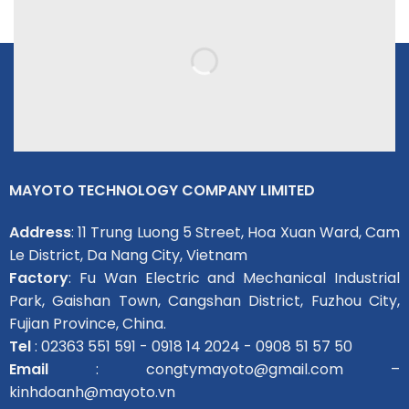
MAYOTO TECHNOLOGY COMPANY LIMITED
Address
: 11 Trung Luong 5 Street, Hoa Xuan Ward, Cam
Le District, Da Nang City, Vietnam
Factory
: Fu Wan Electric and Mechanical Industrial
Park, Gaishan Town, Cangshan District, Fuzhou City,
Fujian Province, China.
Tel
: 02363 551 591 - 0918 14 2024 - 0908 51 57 50
Email
: congtymayoto@gmail.com –
kinhdoanh@mayoto.vn