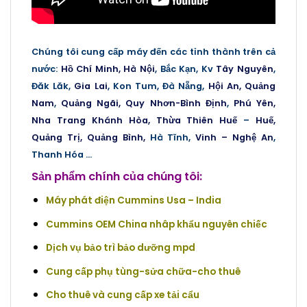
Chúng tôi cung cấp máy đến các tỉnh thành trên cả
nước
:
Hồ Chí Minh,
Hà Nội
, Bắc Kạn, Kv
Tây Nguyên
,
Đăk Lăk,
Gia Lai
, Kon Tum, Đà Nẵng,
Hội An,
Quảng
Nam
,
Quảng Ngãi,
Quy Nhơn
-Bình Định
,
Phú Yên,
Nha Trang
Khánh Hòa,
Thừa Thiên Huế
–
Huế,
Quảng Trị,
Quảng Bình,
Hà Tĩnh,
Vinh – Nghệ An
,
Thanh Hóa …
Sản phẩm chính của chúng tôi:
Máy phát điện Cummins Usa – India
Cummins OEM China nhâp khẩu nguyên chiếc
Dịch vụ bảo trì bảo dưỡng mpd
Cung cấp phụ tùng-sửa chữa-cho thuê
Cho thuê và cung cấp xe tải cẩu