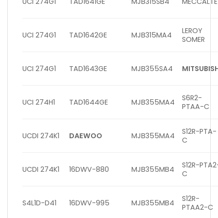
UCI 274G1
TAD1641GE
MJB315SB4
MECCALTE
LEROY
UCI 274G1
TAD1642GE
MJB315MA4
SOMER
UCI 274G1
TAD1643GE
MJB355SA4
MITSUBISH
S6R2-
UCI 274H1
TAD1644GE
MJB355MA4
PTAA-C
S12R-PTA-
UCDI 274K1
DAEWOO
MJB355MA4
C
S12R-PTA2
UCDI 274K1
16DWV-880
MJB355MB4
C
S12R-
S4L1D-D41
16DWV-995
MJB355MB4
PTAA2-C