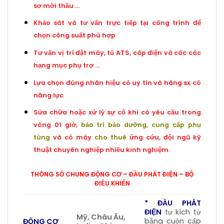
sơ mời thầu …
Khảo sát và tư vấn trực tiếp tại công trình để
chọn công suất phù hợp
Tư vấn vị trí đặt máy, tủ ATS, cáp điện và các các
hạng mục phụ trợ …
Lựa chọn đúng nhãn hiệu có uy tín và hãng sx có
năng lực
Sửa chữa hoặc xử lý sự cố khi có yêu cầu trong
vòng 01 giờ,
bảo trì bảo dưỡng, cung cấp p
hụ
tùng
và có máy
cho thuê
ứng cứu, đội ngũ kỹ
thuật chuyên nghiệp nhiều kinh nghiệm.
THÔNG SỐ CHUNG ĐỘNG CƠ – ĐẦU PHÁT ĐIỆN – BỘ
ĐIỀU KHIỂN
* ĐẦU PHÁT
ĐIỆN
tự kích từ
Mỹ, Châu Âu,
bằng cuộn cấp
ĐỘNG CƠ