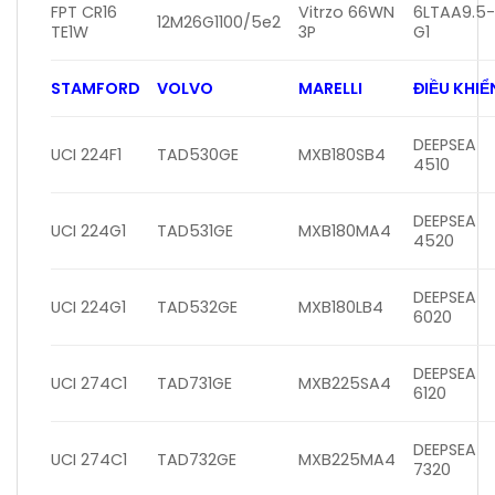
FPT CR16
Vitrzo 66WN
6LTAA9.5
12M26G1100/5e2
TE1W
3P
G1
STAMFORD
VOLVO
MARELLI
ĐIỀU KHIỂ
DEEPSEA
UCI 224F1
TAD530GE
MXB180SB4
4510
DEEPSEA
UCI 224G1
TAD531GE
MXB180MA4
4520
DEEPSEA
UCI 224G1
TAD532GE
MXB180LB4
6020
DEEPSEA
UCI 274C1
TAD731GE
MXB225SA4
6120
DEEPSEA
UCI 274C1
TAD732GE
MXB225MA4
7320