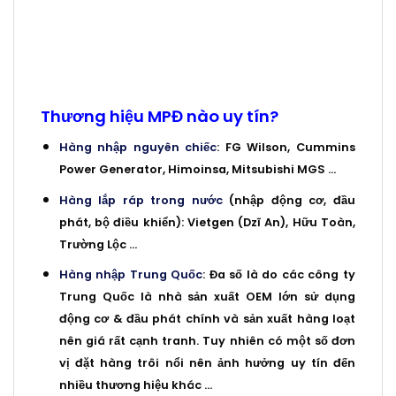
Máy phát điện Hà Tĩnh, Máy phát điện Hà
Tĩnh, Máy phát điện Hà Tĩnh, Máy phát điện
Hà Tĩnh,
Thương hiệu MPĐ nào uy tín?
Hàng nhập nguyên chiếc
: FG Wilson, Cummins
Power Generator, Himoinsa, Mitsubishi MGS …
Hàng lắp ráp trong nước
(nhập động cơ, đầu
phát, bộ điều khiển): Vietgen (Dzĩ An), Hữu Toàn,
Trường Lộc …
Hàng nhập Trung Quốc
: Đa số là do các công ty
Trung Quốc là nhà sản xuất OEM lớn sử dụng
động cơ & đầu phát chính và sản xuất hàng loạt
nên giá rất cạnh tranh. Tuy nhiên có một số đơn
vị đặt hàng trôi nổi nên ảnh hưởng uy tín đến
nhiều thương hiệu khác …