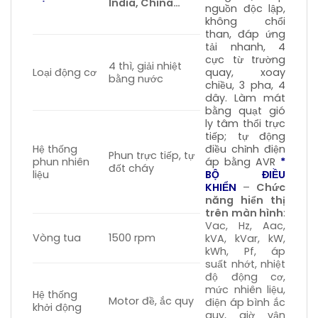
India, China…
nguồn độc lập,
không chổi
than, đáp ứng
tải nhanh, 4
cực từ trường
4 thì, giải nhiệt
Loại động cơ
quay, xoay
bằng nước
chiều, 3 pha, 4
dây. Làm mát
bằng quạt gió
ly tâm thổi trực
tiếp; tự động
Hệ thống
điều chỉnh điện
Phun trực tiếp, tự
phun nhiên
áp bằng AVR
*
đốt cháy
liệu
BỘ ĐIỀU
KHIỂN
–
Chức
năng hiển thị
trên màn hình
:
Vac, Hz, Aac,
Vòng tua
1500 rpm
kVA, kVar, kW,
kWh, Pf, áp
suất nhớt, nhiệt
độ động cơ,
mức nhiên liệu,
Hệ thống
Motor đề, ắc quy
điện áp bình ắc
khởi động
quy, giờ vận