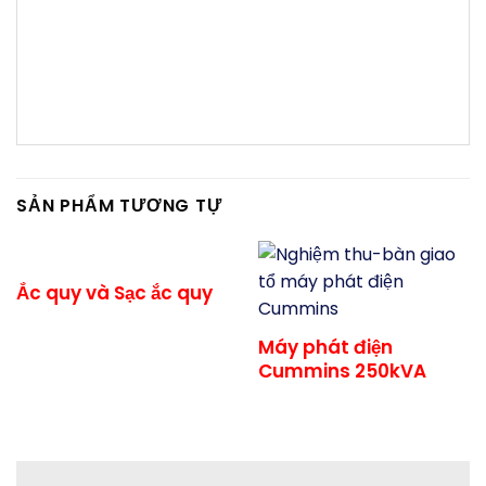
Công ty, Ngân hàng, Tổ chức sự kiện, Gia đình,
Biệt thự, Villa, Trung tâm thương mại, tide
power, nhập khẩu nguyên chiếc …
SẢN PHẨM TƯƠNG TỰ
Ắc quy và Sạc ắc quy
Máy phát điện
Cummins 250kVA