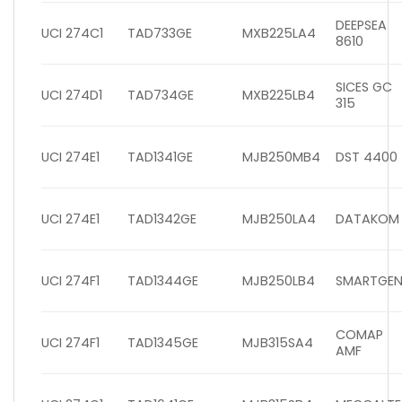
DEEPSEA
UCI 274C1
TAD733GE
MXB225LA4
8610
SICES GC
UCI 274D1
TAD734GE
MXB225LB4
315
UCI 274E1
TAD1341GE
MJB250MB4
DST 4400
UCI 274E1
TAD1342GE
MJB250LA4
DATAKOM
UCI 274F1
TAD1344GE
MJB250LB4
SMARTGE
COMAP
UCI 274F1
TAD1345GE
MJB315SA4
AMF