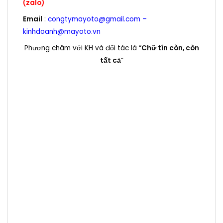
(zalo)
Email
:
congtymayoto@gmail.com –
kinhdoanh@mayoto.vn
Phương châm với KH và đối tác là “
Chữ tín còn, còn
tất cả
”
Máy phát điện , may phat dien, Máy phát điện
diesel , Máy phát điện xăng , diesel, máy nổ,
3pha, 3 pha , 1 pha, kva, kw, 10kva, 15kva, 20kva,
25kva, 30kVA, 40kVA, 50kVA, 60kVA, 80kVA,
100kVA, 120kVA, 150kVA, 180kVA, 200kVA, 220kVA,
50 kVA, 50kVA, 60 kVA, 80 kVA, 100 kVA, 120 kVA,
150 kVA, 180 kVA, 200 kVA, 220 kVA, 250kVA,
300kVA, 350kVA, 400kVA, 450kVA, 500kVA,
550kVA, 600kVA, 650kVA, 680kVA , 700kVA,
750kVA, 800kVA, 850kVA, 900kVA, 1000kVA,
1100kVA, 1200kVA, 1250kVA, 1300kVA, 1400kVA,