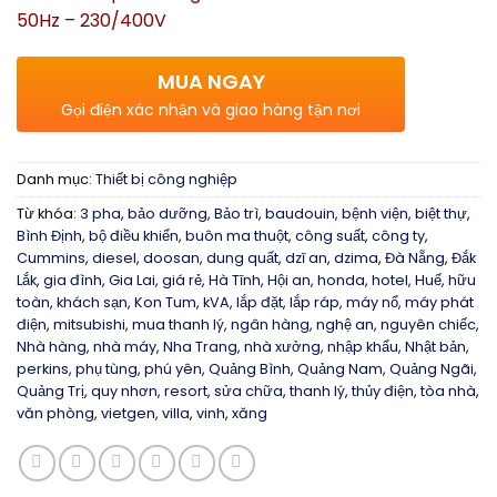
50Hz – 230/400V
MUA NGAY
Gọi điện xác nhận và giao hàng tận nơi
Danh mục:
Thiết bị công nghiệp
Từ khóa:
3 pha
,
bảo dưỡng
,
Bảo trì
,
baudouin
,
bệnh viện
,
biệt thự
,
Bình Định
,
bộ điều khiển
,
buôn ma thuột
,
công suất
,
công ty
,
Cummins
,
diesel
,
doosan
,
dung quất
,
dzĩ an
,
dzima
,
Đà Nẵng
,
Đắk
Lắk
,
gia đình
,
Gia Lai
,
giá rẻ
,
Hà Tĩnh
,
Hội an
,
honda
,
hotel
,
Huế
,
hữu
toàn
,
khách sạn
,
Kon Tum
,
kVA
,
lắp đặt
,
lắp ráp
,
máy nổ
,
máy phát
điện
,
mitsubishi
,
mua thanh lý
,
ngân hàng
,
nghệ an
,
nguyên chiếc
,
Nhà hàng
,
nhà máy
,
Nha Trang
,
nhà xưởng
,
nhập khẩu
,
Nhật bản
,
perkins
,
phụ tùng
,
phú yên
,
Quảng Bình
,
Quảng Nam
,
Quảng Ngãi
,
Quảng Trị
,
quy nhơn
,
resort
,
sửa chữa
,
thanh lý
,
thủy điện
,
tòa nhà
,
văn phòng
,
vietgen
,
villa
,
vinh
,
xăng