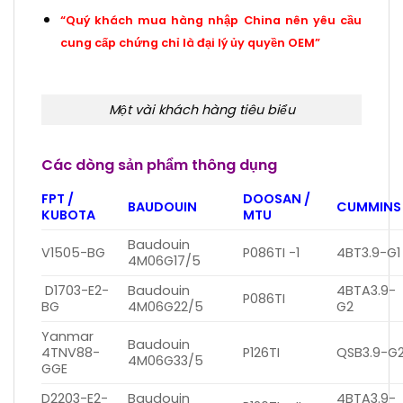
“Quý khách mua hàng nhập China nên yêu cầu
cung cấp chứng chỉ là đại lý ủy quyền OEM”
Một vài khách hàng tiêu biểu
Các dòng sản phẩm thông dụng
FPT /
DOOSAN /
BAUDOUIN
CUMMINS
KUBOTA
MTU
Baudouin
V1505-BG
P086TI -1
4BT3.9-G1
4M06G17/5
D1703-E2-
Baudouin
4BTA3.9-
P086TI
BG
4M06G22/5
G2
Yanmar
Baudouin
4TNV88-
P126TI
QSB3.9-G
4M06G33/5
GGE
D2203-E2-
Baudouin
4BTA3.9-