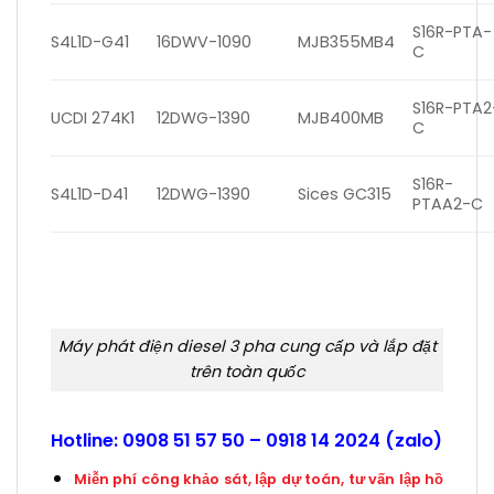
S16R-PTA-
S4L1D-G41
16DWV-1090
MJB355MB4
C
S16R-PTA2
UCDI 274K1
12DWG-1390
MJB400MB
C
S16R-
S4L1D-D41
12DWG-1390
Sices GC315
PTAA2-C
Máy phát điện diesel 3 pha cung cấp và lắp đặt
trên toàn quốc
Hotline:
0908 51 57 50 –
0918 14 2024
(zalo)
Miễn phí công khảo sát, lập dự toán, tư vấn lập hồ