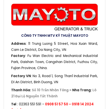
CÔNG TY TNHH MTV KỸ THUẬT MAYOTO
Address
: 11 Trung Luong 5 Street, Hoa Xuan Ward,
Cam Le District, Da Nang City, VN
Factory
: Fu Wan Electric and Mechanical Industrial
Park, Gaishan Town, Cangshan District, Fuzhou City,
Fujian Province, China.
Factory VN
: No 3, Road 1, Song Than1 Industrial Park,
Dĩ An District, Binh Duong, VN
Thanh Hóa:
Số 10 Trần Nhân Tông
–
Nha Trang:
Lô
21 Đại Lộ Nguyễn Tất Thành
Tel
: 02363 551 591 –
0908 51 57 50 –
0918 14 2024