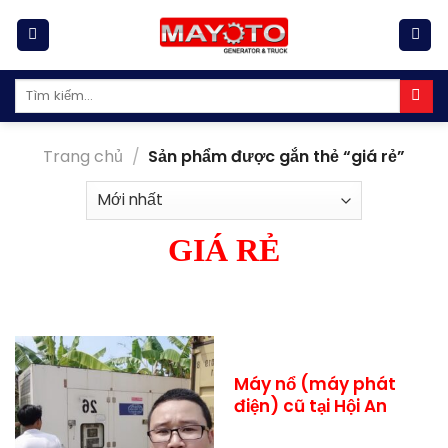
Skip
to
content
Tìm
kiếm:
Trang chủ
/
Sản phẩm được gắn thẻ “giá rẻ”
GIÁ RẺ
Máy nổ (máy phát
điện) cũ tại Hội An