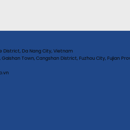
e District, Da Nang City, Vietnam
, Gaishan Town, Cangshan District, Fuzhou City, Fujian Pro
o.vn