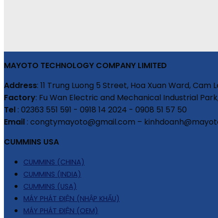
MAYOTO TECHNOLOGY COMPANY LIMITED
Address
: 11 Trung Luong 5 Street, Hoa Xuan Ward, Cam L
Factory
: Fu Wan Electric and Mechanical Industrial Park
Tel
: 02363 551 591 - 0918 14 2024 - 0908 51 57 50
Email
: congtymayoto@gmail.com – kinhdoanh@mayot
CUMMINS USA
CUMMINS (CHINA)
CUMMINS (INDIA)
CUMMINS (USA)
MÁY PHÁT ĐIỆN (NHẬP KHẨU)
MÁY PHÁT ĐIỆN (OEM)