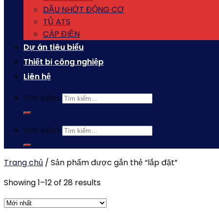
DẦU NHỚT ĐỘNG CƠ
TỦ ATS
CÁP ĐIỆN
Dự án tiêu biểu
Thiết bị công nghiệp
Liên hệ
Tìm kiếm:
Tìm kiếm:
Trang chủ
/
Sản phẩm được gắn thẻ “lắp đặt”
Showing 1–12 of 28 results