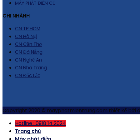
MÁY PHÁT ĐIỆN CŨ
CHI NHÁNH
CN TP.HCM
CN Hà Nội
CN Cần Thơ
CN Đà Nẵng
CN Nghệ An
CN Nha Trang
CN Đắc Lắc
Copyright 2020 © mayphatmientrung.com thiết kế bởi 
Hotline : 0918 14 2024
Trang chủ
Máy phát điện