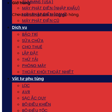
CUMMINS (USA)
Giỏ hàng
MÁY PHÁT ĐIỆN (NHẬP KHẨU)
MÁY PHÁT ĐIỆN (OEM)
Chưa có sản phẩm trong giỏ hàng.
MÁY PHÁT ĐIỆN CŨ
Dịch vụ
BẢO TRÌ
SỬA CHỮA
CHO THUÊ
LẮP ĐẶT
THỬ TẢI
PHÒNG MÁY
THOÁT KHÓI THOÁT NHIỆT
Vật tư phụ tùng
LỌC
AVR
SẠC ẮC QUY
BỘ ĐIỀU KHIỂN
BỘ ĐIỀU TỐC