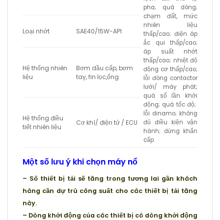
pha; quá dòng;
chạm đất, mức
nhiên liệu
Loại nhớt
SAE40/15W-API
thấp/cao; điện áp
ắc qui thấp/cao;
áp suất nhớt
thấp/cao; nhiệt độ
Hệ thống nhiên
Bơm dầu cấp, bơm
động cơ thấp/cao;
liệu
tay, fin lọc,ống
lỗi đóng contactor
lưới/ máy phát;
quá số lần khởi
động; quá tốc độ;
lỗi dinamo; không
Hệ thống điều
Cơ khí/ điện tử / ECU
đủ điều kiện vận
tiết nhiên liệu
hành; dừng khẩn
cấp.
Một số lưu ý khi chọn máy nổ
– Số thiết bị tải sẽ tăng trong tương lai gần khách
hàng cần dự trù công suất cho các thiết bị tải tăng
này.
– Dòng khởi động của các thiết bị có dòng khởi động