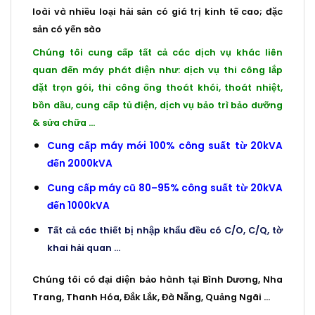
loài và nhiều loại hải sản có giá trị kinh tế cao; đặc
sản có yến sào
Chúng tôi cung cấp tất cả các dịch vụ khác liên
quan đến máy phát điện như: dịch vụ thi công lắp
đặt trọn gói, thi công ống thoát khói, thoát nhiệt,
bồn dầu, cung cấp tủ điện, dịch vụ
bảo trì bảo dưỡng
&
sửa chữa
…
Cung cấp máy mới 100% công suất từ 20kVA
đến 2000kVA
Cung cấp máy cũ 80–95% công suất từ 20kVA
đến 1000kVA
Tất cả các thiết bị nhập khẩu đều có C/O, C/Q, tờ
khai hải quan …
Chúng tôi có đại diện bảo hành tại Bình Dương, Nha
Trang, Thanh Hóa, Đắk Lắk, Đà Nẵng, Quảng Ngãi …