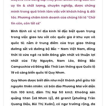
uy tín & chất lượng, chuyên nghiệp, được chứng
minh trong quá trình làm việc với khách hàng & đối
tác.
Phương châm kinh doanh của chúng tôi là “Chữ
tín còn, còn tất cả”
Bình Định có vị trí địa kinh tế đặc biệt quan trọng
trong việc giao lưu với các quốc gia ở khu vực và
quốc tế; nằm ở trung điểm của trục giao thông
đường sắt và đường bộ Bắc – Nam Việt Nam, đồng
thời là cửa ngõ ra biển Đông gần nhất và thuận lợi
nhất của Tây Nguyên, Nam Lào, Đông Bắc
Campuchia và Đông Bắc Thái Lan thông qua Quốc lộ
19 và cảng biển quốc tế Quy Nhơn.
Quy Nhơn được biết đến như một thành phố giàu tài
nguyên thiên nhiên: có bán đảo Phương Mai với diện
tích 100 km2, đầm Thị Nại 50 km2; Khoáng sản
quặng titan (xã Nhơn Lý), đá granit (phường Trần
Quang Diệu, Bùi Thị Xuân), có ngư trường rộng, đa