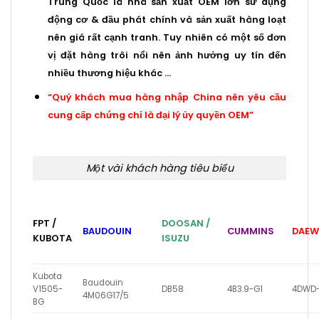
Trung Quốc là nhà sản xuất OEM lớn sử dụng
động cơ & đầu phát chính và sản xuất hàng loạt
nên giá rất cạnh tranh. Tuy nhiên có một số đơn
vị đặt hàng trôi nổi nên ảnh hưởng uy tín đến
nhiều thương hiệu khác …
“Quý khách mua hàng nhập China nên yêu cầu
cung cấp chứng chỉ là đại lý ủy quyền OEM”
Một vài khách hàng tiêu biểu
FPT /
DOOSAN /
BAUDOUIN
CUMMINS
DAE
KUBOTA
ISUZU
Kubota
Baudouin
V1505-
DB58
4B3.9-G1
4DWD
4M06G17/5
BG