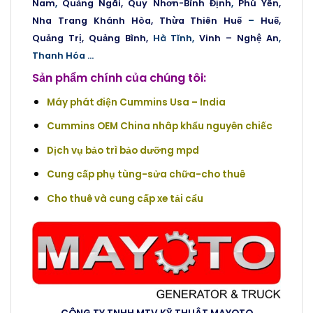
Nam
,
Quảng Ngãi,
Quy Nhơn
-Bình Định
,
Phú Yên,
Nha Trang
Khánh Hòa,
Thừa Thiên Huế
–
Huế,
Quảng Trị,
Quảng Bình,
Hà Tĩnh,
Vinh – Nghệ An
,
Thanh Hóa …
Sản phẩm chính của chúng tôi:
Máy phát điện Cummins Usa – India
Cummins OEM China nhâp khẩu nguyên chiếc
Dịch vụ bảo trì bảo dưỡng mpd
Cung cấp phụ tùng-sửa chữa-cho thuê
Cho thuê và cung cấp xe tải cẩu