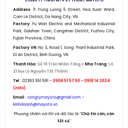
CÔNG TY TNHH MTV KỸ THUẬT MAYOTO
Address
: 11 Trung Luong 5 Street, Hoa Xuan Ward,
Cam Le District, Da Nang City, VN
Factory
: Fu Wan Electric and Mechanical Industrial
Park, Gaishan Town, Cangshan District, Fuzhou City,
Fujian Province, China.
Factory VN
: No 3, Road 1, Song Than1 Industrial Park,
Dĩ An District, Binh Duong, VN
Thanh Hóa:
Số 10 Trần Nhân Tông
–
Nha Trang:
Lô
21 Đại Lộ Nguyễn Tất Thành
Tel
: 02363 551 591 –
0908 51 57 50 –
0918 14 2024
(zalo)
Email
:
congtymayoto@gmail.com –
kinhdoanh@mayoto.vn
Phương châm với KH và đối tác là “
Chữ tín còn, còn
tất cả
”