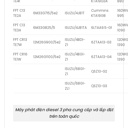
TE4F
KTA19G3A
880
FPT C13
Cummins
16DWV
6M33G715/5e2
ISUZU/4JB1T
TE2A
KTA19G8
995
FPT C13
16DWV
6M33G825/5
ISUZU/4JB1TA
6LTAA9.5-G1
TE3A
1090
FPT CR13
ISUZU/4BD1-
12DWG
12M26G900/5e2
6ZTAA13-G3
TE7W
Z1
1390
FPT CR16
ISUZU/4BG1-
12DWG
12M26G1100/5e2
6ZTAA13-G4
TE1W
Z1
1390
ISUZU/6BG1-
QSZ13-G2
Z1
ISUZU/6BG1-
QSZ13-G3
ZL1
Máy phát điện diesel 3 pha cung cấp và lắp đặt
trên toàn quốc