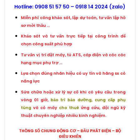
Hotline:
0908 51 57 50 –
0918 14 2024
(zalo)
Miễn phí công khảo sát, lập dự toán, tư vấn lập hồ
sơ mời thầu …
Khảo sát và tư vấn trực tiếp tại công trình để
chọn công suất phù hợp
Tư vấn vị trí đặt máy, tủ ATS, cáp điện và các các
hạng mục phụ trợ …
Lựa chọn đúng nhãn hiệu có uy tín và hãng sx có
năng lực
Sửa chữa hoặc xử lý sự cố khi có yêu cầu trong
vòng 01 giờ,
bảo trì bảo dưỡng, cung cấp p
hụ
tùng
và có máy
cho thuê
ứng cứu, đội ngũ kỹ
thuật chuyên nghiệp nhiều kinh nghiệm.
THÔNG SỐ CHUNG ĐỘNG CƠ – ĐẦU PHÁT ĐIỆN – BỘ
ĐIỀU KHIỂN