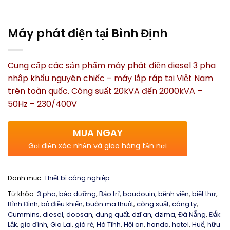
Máy phát điện tại Bình Định
Cung cấp các sản phẩm máy phát điện diesel 3 pha
nhập khẩu nguyên chiếc – máy lắp ráp tại Việt Nam
trên toàn quốc. Công suất 20kVA đến 2000kVA –
50Hz – 230/400V
MUA NGAY
Gọi điện xác nhận và giao hàng tận nơi
Danh mục:
Thiết bị công nghiệp
Từ khóa:
3 pha
,
bảo dưỡng
,
Bảo trì
,
baudouin
,
bệnh viện
,
biệt thự
,
Bình Định
,
bộ điều khiển
,
buôn ma thuột
,
công suất
,
công ty
,
Cummins
,
diesel
,
doosan
,
dung quất
,
dzĩ an
,
dzima
,
Đà Nẵng
,
Đắk
Lắk
,
gia đình
,
Gia Lai
,
giá rẻ
,
Hà Tĩnh
,
Hội an
,
honda
,
hotel
,
Huế
,
hữu