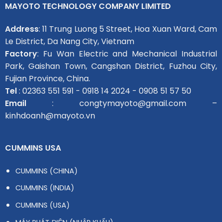
MAYOTO TECHNOLOGY COMPANY LIMITED
Address
: 11 Trung Luong 5 Street, Hoa Xuan Ward, Cam
Le District, Da Nang City, Vietnam
Factory
: Fu Wan Electric and Mechanical Industrial
Park, Gaishan Town, Cangshan District, Fuzhou City,
Fujian Province, China.
Tel
: 02363 551 591 - 0918 14 2024 - 0908 51 57 50
Email
: congtymayoto@gmail.com –
kinhdoanh@mayoto.vn
CUMMINS USA
CUMMINS (CHINA)
CUMMINS (INDIA)
CUMMINS (USA)