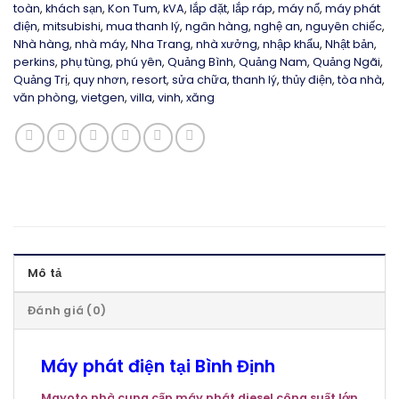
toàn
,
khách sạn
,
Kon Tum
,
kVA
,
lắp đặt
,
lắp ráp
,
máy nổ
,
máy phát
điện
,
mitsubishi
,
mua thanh lý
,
ngân hàng
,
nghệ an
,
nguyên chiếc
,
Nhà hàng
,
nhà máy
,
Nha Trang
,
nhà xưởng
,
nhập khẩu
,
Nhật bản
,
perkins
,
phụ tùng
,
phú yên
,
Quảng Bình
,
Quảng Nam
,
Quảng Ngãi
,
Quảng Trị
,
quy nhơn
,
resort
,
sửa chữa
,
thanh lý
,
thủy điện
,
tòa nhà
,
văn phòng
,
vietgen
,
villa
,
vinh
,
xăng
Mô tả
Đánh giá (0)
Máy phát điện tại Bình Định
Mayoto nhà cung cấp máy phát diesel công suất lớn