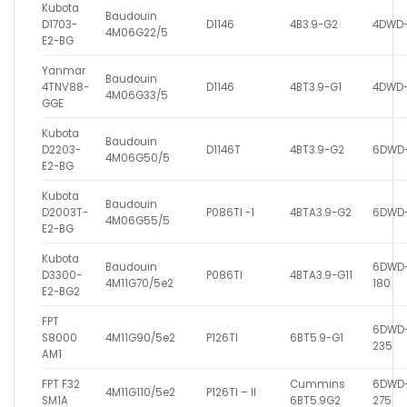
Kubota
Baudouin
D1703-
D1146
4B3.9-G2
4DWD-
4M06G22/5
E2-BG
Yanmar
Baudouin
4TNV88-
D1146
4BT3.9-G1
4DWD-
4M06G33/5
GGE
Kubota
Baudouin
D2203-
D1146T
4BT3.9-G2
6DWD-
4M06G50/5
E2-BG
Kubota
Baudouin
D2003T-
P086TI -1
4BTA3.9-G2
6DWD-
4M06G55/5
E2-BG
Kubota
Baudouin
6DWD
D3300-
P086TI
4BTA3.9-G11
4M11G70/5e2
180
E2-BG2
FPT
6DWD
S8000
4M11G90/5e2
P126TI
6BT5.9-G1
235
AM1
FPT F32
Cummins
6DWD
4M11G110/5e2
P126TI – II
SM1A
6BT5.9G2
275