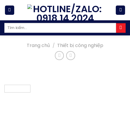
Skip
to
content
Tìm
kiếm:
Trang chủ
/
Thiết bị công nghiệp