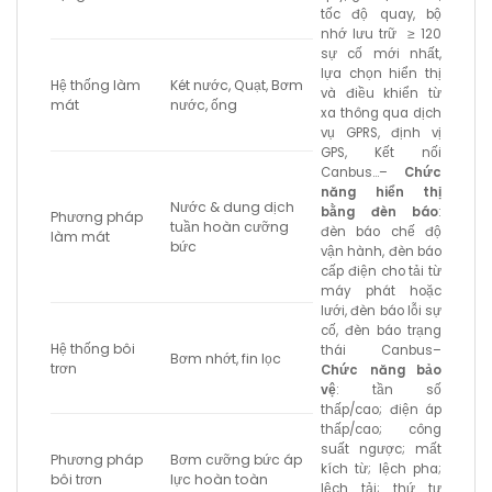
tốc độ quay, bộ
nhớ lưu trữ ≥ 120
sự cố mới nhất,
lựa chọn hiển thị
Hệ thống làm
Két nước, Quạt, Bơm
và điều khiển từ
mát
nước, ống
xa thông qua dịch
vụ GPRS, định vị
GPS, Kết nối
Canbus…
–
Chức
năng hiển thị
Nước & dung dịch
bằng đèn báo
:
Phương pháp
tuần hoàn cưỡng
đèn báo chế độ
làm mát
bức
vận hành, đèn báo
cấp điện cho tải từ
máy phát hoặc
lưới, đèn báo lỗi sự
cố, đèn báo trạng
Hệ thống bôi
thái Canbus
–
Bơm nhớt, fin lọc
trơn
Chức năng bảo
vệ
: tần số
thấp/cao; điện áp
thấp/cao; công
suất ngược; mất
Phương pháp
Bơm cưỡng bức áp
kích từ; lệch pha;
bôi trơn
lực hoàn toàn
lệch tải; thứ tự