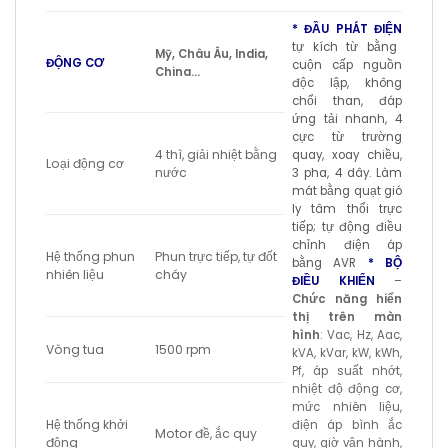
* ĐẦU PHÁT ĐIỆN
tự kích từ bằng
Mỹ, Châu Âu, India,
ĐỘNG CƠ
cuộn cấp nguồn
China…
độc lập, không
chổi than, đáp
ứng tải nhanh, 4
cực từ trường
4 thì, giải nhiệt bằng
quay, xoay chiều,
Loại động cơ
nước
3 pha, 4 dây. Làm
mát bằng quạt gió
ly tâm thổi trực
tiếp; tự động điều
chỉnh điện áp
Hệ thống phun
Phun trực tiếp, tự đốt
bằng AVR
* BỘ
nhiên liệu
cháy
ĐIỀU KHIỂN
–
Chức năng hiển
thị trên màn
hình
: Vac, Hz, Aac,
Vòng tua
1500 rpm
kVA, kVar, kW, kWh,
Pf, áp suất nhớt,
nhiệt độ động cơ,
mức nhiên liệu,
Hệ thống khởi
điện áp bình ắc
Motor đề, ắc quy
động
quy, giờ vận hành,