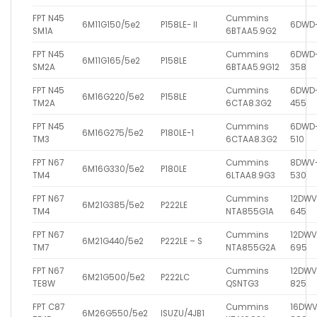
FPT N45
Cummins
6M11G150/5e2
P158LE- II
6DWD-
SM1A
6BTAA5.9G2
FPT N45
Cummins
6DWD
6M11G165/5e2
P158LE
SM2A
6BTAA5.9G12
358
FPT N45
Cummins
6DWD
6M16G220/5e2
P158LE
TM2A
6CTA8.3G2
455
FPT N45
Cummins
6DWD
6M16G275/5e2
P180LE-1
TM3
6CTAA8.3G2
510
FPT N67
Cummins
8DWV
6M16G330/5e2
P180LE
TM4
6LTAA8.9G3
530
FPT N67
Cummins
12DWV
6M21G385/5e2
P222LE
TM4
NTA855G1A
645
FPT N67
Cummins
12DWV
6M21G440/5e2
P222LE – S
TM7
NTA855G2A
695
FPT N67
Cummins
12DWV
6M21G500/5e2
P222LC
TE8W
QSNTG3
825
FPT C87
Cummins
16DWV
6M26G550/5e2
ISUZU/4JB1