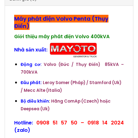
Máy phát điện Volvo Penta (Thụy
Điển)
Giới thiệu máy phát điện Volvo 400kVA
Nhà sản xuất:
Động cơ:
Volvo
(Đức / Thụy Điển) 85kVA –
700kVA
Đầu phát:
Leroy Somer (Pháp) / Stamford (Uk)
/ Mecc Alte (Italia)
Bộ điều khiển
:
Hãng ComAp (Czech) hoặc
Deepsea (Uk)
Hotline:
0908 51 57 50 –
0918 14 2024
(zalo)