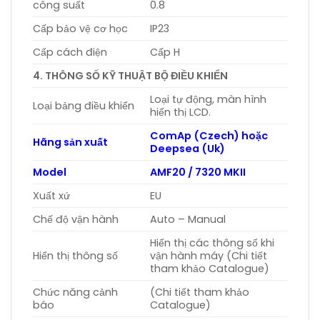
công suất
0.8
Cấp bảo vệ cơ học
IP23
Cấp cách điện
Cấp H
4. THÔNG SỐ KỸ THUẬT BỘ ĐIỀU KHIỂN
Loại tự động, màn hình
Loại bảng điều khiển
hiển thị LCD.
ComAp (Czech) hoặc
Hãng sản xuất
Deepsea (Uk)
Model
AMF20 / 7320 MKII
Xuất xứ
EU
Chế độ vận hành
Auto – Manual
Hiển thị các thông số khi
Hiển thị thông số
vận hành máy (Chi tiết
tham khảo Catalogue)
Chức năng cảnh
(Chi tiết tham khảo
báo
Catalogue)