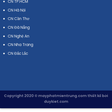
CN TP.HCM
CN Hà Nội
CN Cần Thơ
CN Đà Nẵng
CN Nghệ An
CN Nha Trang
CN Đắc Lắc
Copyright 2020 © mayphatmientrung.com thiết kế bởi
duykiet.com