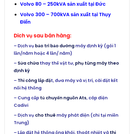
Volvo 80 – 250kVA sản xuất tại Đức
Volvo 300 – 700kVA sản xuất tại Thụy
Điển
Dich vụ sau bán hàng:
– Dịch vụ
bảo trì bảo dưỡng
máy định kỳ (gói 1
lần/năm hoặc 4 lần/ năm)
–
Sửa chữa
thay thế vật tư,
phụ tùng máy theo
định kỳ
–
Thi công lắp đặ
t, đưa máy và vị trí, cài đặt kết
nối hệ thống
– Cung cấp
tủ chuyển nguồn Ats
, cáp điện
Cadivi
– Dịch vụ
cho thuê
máy phát điện (chỉ tại miền
Trung)
– Lắp đặt hệ thống ống khói, thoát nhiệt và
thi