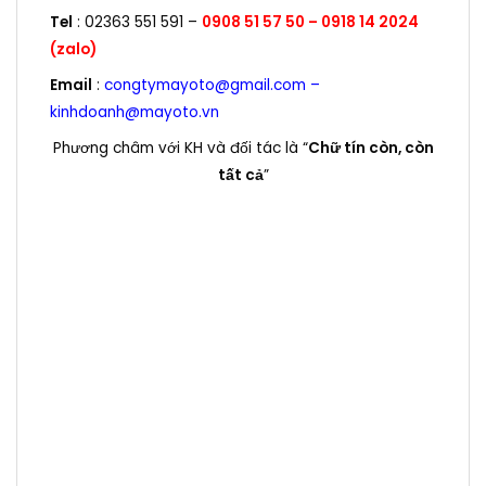
Tel
: 02363 551 591 –
0908 51 57 50
–
0918 14 2024
(zalo)
Email
:
congtymayoto@gmail.com –
kinhdoanh@mayoto.vn
Phương châm với KH và đối tác là “
Chữ tín còn, còn
tất cả
”
Máy phát điện , may phat dien, Máy phát điện
diesel , Máy phát điện xăng , diesel, máy nổ,
3pha, 3 pha , 1 pha, kva, kw, 10kva, 15kva, 20kva,
25kva, 30kVA, 40kVA, 50kVA, 60kVA, 80kVA,
100kVA, 120kVA, 150kVA, 180kVA, 200kVA, 220kVA,
50 kVA, 50kVA, 60 kVA, 80 kVA, 100 kVA, 120 kVA,
150 kVA, 180 kVA, 200 kVA, 220 kVA, 250kVA,
300kVA, 350kVA, 400kVA, 450kVA, 500kVA,
550kVA, 600kVA, 650kVA, 680kVA , 700kVA,
750kVA, 800kVA, 850kVA, 900kVA, 1000kVA,