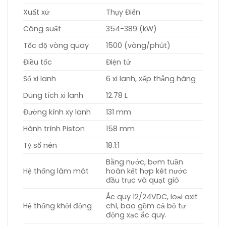
Xuất xứ
Thụy Điển
Công suất
354-389 (kW)
Tốc độ vòng quay
1500 (vòng/phút)
Điều tốc
Điện tử
Số xi lanh
6 xi lanh, xếp thẳng hàng
Dung tích xi lanh
12.78 L
Đường kính xy lanh
131 mm
Hành trình Piston
158 mm
Tỷ số nén
18.1:1
Bằng nước, bơm tuần
Hệ thống làm mát
hoàn kết hợp két nước
đầu trục và quạt gió
Ắc quy 12/24VDC, loại axit
Hệ thống khởi động
chì, bao gồm cả bộ tự
động xạc ắc quy.