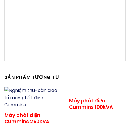
Nhà máy, Nhà xưởng, Thủy điện, Văn phòng,
Công ty, Ngân hàng, Tổ chức sự kiện, Gia đình,
Biệt thự, Villa, Trung tâm thương mại, tide
power, nhập khẩu nguyên chiếc …
SẢN PHẨM TƯƠNG TỰ
Máy phát điện
Cummins 100kVA
Máy phát điện
Cummins 250kVA