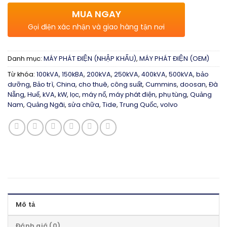
MUA NGAY
Gọi điện xác nhận và giao hàng tận nơi
Danh mục:
MÁY PHÁT ĐIỆN (NHẬP KHẨU)
,
MÁY PHÁT ĐIỆN (OEM)
Từ khóa:
100kVA
,
150kBA
,
200kVA
,
250kVA
,
400kVA
,
500kVA
,
bảo
dưỡng
,
Bảo trì
,
China
,
cho thuê
,
công suất
,
Cummins
,
doosan
,
Đà
Nẵng
,
Huế
,
kVA
,
kW
,
lọc
,
máy nổ
,
máy phát điện
,
phụ tùng
,
Quảng
Nam
,
Quảng Ngãi
,
sửa chữa
,
Tide
,
Trung Quốc
,
volvo
Mô tả
Đánh giá (0)