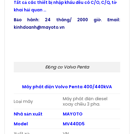
Tất cả các thiết bị nhập khẩu đều có C/O, C/Q, tờ
khai hải quan …
Bảo hành: 24 tháng/ 2000 giờ. Email:
kinhdoanh@mayoto.vn
Volvo penta, Volvo penta, Volvo penta, Volvo
penta, Volvo penta,
Động cơ Volvo Penta
Máy phát điện Volvo Penta 400/440kVA
Máy phát điện diesel
Loại máy
xoay chiều 3 pha.
Nhà sản xuất
MAYOTO
Model
MV440D5
Xuất xứ
VN