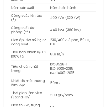
Năm sản xuất
Năm hiện hành
Công suất liên tục
400 kVA (320 kW)
(*)
Công suất dự
440 kVA (360 kW)
phòng (**)
Điện áp, tần số, hệ số
230/400V, 3 pha, 50 Hz,
công suất
0.8
Tiêu hao nhiên liệu ở
81.8 lít/h
100% tải
ISO8528-1
Tiêu chuẩn chất
ISO 9001-2015
lượng
ISO 14001-2015
Nhiệt độ môi trường
50oC
làm việc
Thời gian làm việc
500 giờ/năm
(Stand-by)
Kích thước, trọng