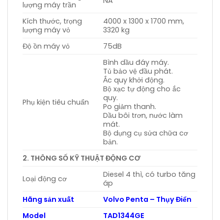
NA
lượng máy trần
Kích thước, trọng
4000 x 1300 x 1700 mm,
lượng máy vỏ
3320 kg
Độ ồn máy vỏ
75dB
Bình dầu đáy máy.
Tủ bảo vệ đầu phát.
Ắc quy khởi động.
Bộ xạc tự động cho ắc
quy.
Phụ kiện tiêu chuẩn
Po giảm thanh.
Dầu bôi trơn, nước làm
mát.
Bộ dụng cụ sửa chữa cơ
bản.
2. THÔNG SỐ KỸ THUẬT ĐỘNG CƠ
Diesel 4 thì, có turbo tăng
Loại động cơ
áp
Hãng sản xuất
Volvo Penta – Thụy Điển
Model
TAD1344GE