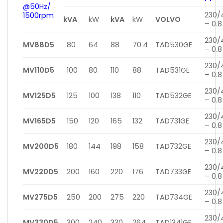
@50Hz/
230/
1500rpm
kVA
kW
kVA
kW
VOLVO
– 0.8
230/
MV88D5
80
64
88
70.4
TAD530GE
– 0.8
230/
MV110D5
100
80
110
88
TAD531GE
– 0.8
230/
MV125D5
125
100
138
110
TAD532GE
– 0.8
230/
MV165D5
150
120
165
132
TAD731GE
– 0.8
230/
MV200D5
180
144
198
158
TAD732GE
– 0.8
230/
MV220D5
200
160
220
176
TAD733GE
– 0.8
230/
MV275D5
250
200
275
220
TAD734GE
– 0.8
230/
MV330D5
300
240
330
264
TAD1341GE