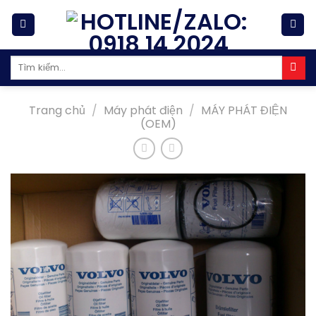
Skip
to
content
Tìm
kiếm:
Trang chủ
/
Máy phát điện
/
MÁY PHÁT ĐIỆN
(OEM)