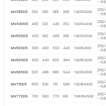
– 0.8
230/
MV385D5
350
280
385
308
TAD1342GE
– 0.8
230/
MV440D5
400
320
440
352
TAD1344GE
– 0.8
230/
MV500D5
450
360
495
396
TAD1345GE
– 0.8
230/
MV550D5
500
400
550
440
TAD1641GE
– 0.8
230/
MV600D5
550
440
605
484
TAD1642GE
– 0.8
230/
MV680D5
620
496
680
544
TAD1643GE
– 0.8
230/
MV710D5
650
520
710
568
TAD1644GE
– 0.8
230/
MV770D5
700
560
770
616
TWD1645GE
– 0.8