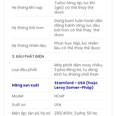
Turbo tăng áp, lọc khí
Hệ thống khí nạp
(gió) có thể thay thế
được
Dùng bơm tuần hoàn dẫn
động bánh răng, lọc dầu
Hệ thống bôi trơn
bôi trơn có thể thay thế
được
Phun trực tiếp, lọc nhiên
Hệ thống nhiên liệu
liệu có thể thay thế được
3. ĐẦU PHÁT ĐIỆN
Máy phát điện xoay chiều,
Loại đầu phát
3 pha đồng bộ, tự động
kích từ, không chổi than
Stamford – USA (hoặc
Hãng sản xuất
Leroy Somer–Pháp)
Model
HCI4F
Xuất xứ
USA
Điện áp, tần số, hệ số
230/400V, 3 pha, 50 Hz,