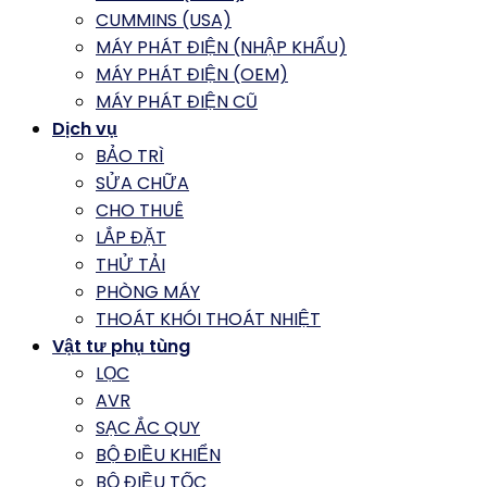
CUMMINS (USA)
MÁY PHÁT ĐIỆN (NHẬP KHẨU)
MÁY PHÁT ĐIỆN (OEM)
MÁY PHÁT ĐIỆN CŨ
Dịch vụ
BẢO TRÌ
SỬA CHỮA
CHO THUÊ
LẮP ĐẶT
THỬ TẢI
PHÒNG MÁY
THOÁT KHÓI THOÁT NHIỆT
Vật tư phụ tùng
LỌC
AVR
SẠC ẮC QUY
BỘ ĐIỀU KHIỂN
BỘ ĐIỀU TỐC