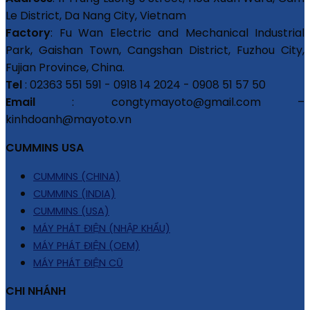
Le District, Da Nang City, Vietnam
Factory
: Fu Wan Electric and Mechanical Industrial
Park, Gaishan Town, Cangshan District, Fuzhou City,
Fujian Province, China.
Tel
: 02363 551 591 - 0918 14 2024 - 0908 51 57 50
Email
: congtymayoto@gmail.com –
kinhdoanh@mayoto.vn
CUMMINS USA
CUMMINS (CHINA)
CUMMINS (INDIA)
CUMMINS (USA)
MÁY PHÁT ĐIỆN (NHẬP KHẨU)
MÁY PHÁT ĐIỆN (OEM)
MÁY PHÁT ĐIỆN CŨ
CHI NHÁNH