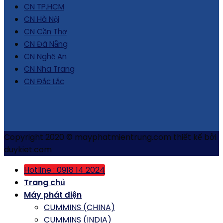
CN TP.HCM
CN Hà Nội
CN Cần Thơ
CN Đà Nẵng
CN Nghệ An
CN Nha Trang
CN Đắc Lắc
Copyright 2020 © mayphatmientrung.com thiết kế bởi
duykiet.com
Hotline : 0918 14 2024
Trang chủ
Máy phát điện
CUMMINS (CHINA)
CUMMINS (INDIA)