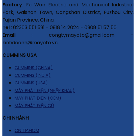
Factory
: Fu Wan Electric and Mechanical Industrial
Park, Gaishan Town, Cangshan District, Fuzhou City,
Fujian Province, China.
Tel
: 02363 551 591 - 0918 14 2024 - 0908 51 57 50
Email
: congtymayoto@gmail.com –
kinhdoanh@mayoto.vn
CUMMINS USA
CUMMINS (CHINA)
CUMMINS (INDIA)
CUMMINS (USA)
MÁY PHÁT ĐIỆN (NHẬP KHẨU)
MÁY PHÁT ĐIỆN (OEM)
MÁY PHÁT ĐIỆN CŨ
CHI NHÁNH
CN TP.HCM