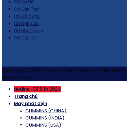
CN Hà Nội
CN Cần Thơ
CN Đà Nẵng
CN Nghệ An
CN Nha Trang
CN Đắc Lắc
Copyright 2020 © mayphatmientrung.com thiết kế bởi
duykiet.com
Hotline : 0918 14 2024
Trang chủ
Máy phát điện
CUMMINS (CHINA)
CUMMINS (INDIA)
CUMMINS (USA)