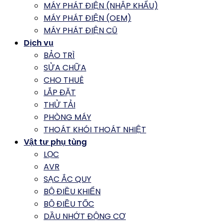
MÁY PHÁT ĐIỆN (NHẬP KHẨU)
MÁY PHÁT ĐIỆN (OEM)
MÁY PHÁT ĐIỆN CŨ
Dịch vụ
BẢO TRÌ
SỬA CHỮA
CHO THUÊ
LẮP ĐẶT
THỬ TẢI
PHÒNG MÁY
THOÁT KHÓI THOÁT NHIỆT
Vật tư phụ tùng
LỌC
AVR
SẠC ẮC QUY
BỘ ĐIỀU KHIỂN
BỘ ĐIỀU TỐC
DẦU NHỚT ĐỘNG CƠ