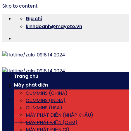
Skip to content
Địa chỉ
kinhdoanh@mayoto.vn
Trang chủ
Máy phát điện
CUMMINS (CHINA)
CUMMINS (INDIA)
CUMMINS (USA)
0918 14 2024
MÁY PHÁT ĐIỆN (NHẬP KHẨU)
0908 51 57 50
MÁY PHÁT ĐIỆN (OEM)
MÁY PHÁT ĐIỆN CŨ