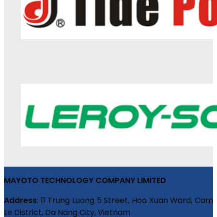
MAYOTO TECHNOLOGY COMPANY LIMITED
Address
: 11 Trung Luong 5 Street, Hoa Xuan Ward, Cam
Le District, Da Nang City, Vietnam