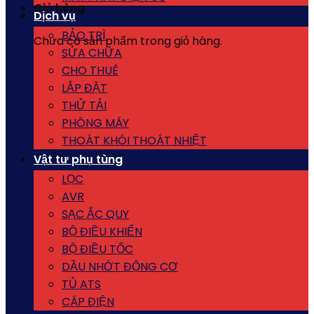
Giỏ hàng
Dịch vụ
BẢO TRÌ
Chưa có sản phẩm trong giỏ hàng.
SỬA CHỮA
CHO THUÊ
LẮP ĐẶT
THỬ TẢI
PHÒNG MÁY
THOÁT KHÓI THOÁT NHIỆT
Vật tư phụ tùng
LỌC
AVR
SẠC ẮC QUY
BỘ ĐIỀU KHIỂN
BỘ ĐIỀU TỐC
DẦU NHỚT ĐỘNG CƠ
TỦ ATS
CÁP ĐIỆN