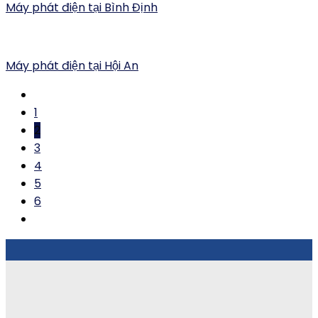
Máy phát điện tại Bình Định
Máy phát điện tại Hội An
1
2
3
4
5
6