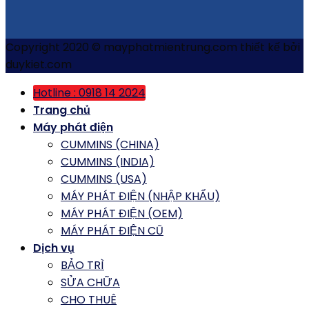
Copyright 2020 © mayphatmientrung.com thiết kế bởi
duykiet.com
Hotline : 0918 14 2024
Trang chủ
Máy phát điện
CUMMINS (CHINA)
CUMMINS (INDIA)
CUMMINS (USA)
MÁY PHÁT ĐIỆN (NHẬP KHẨU)
MÁY PHÁT ĐIỆN (OEM)
MÁY PHÁT ĐIỆN CŨ
Dịch vụ
BẢO TRÌ
SỬA CHỮA
CHO THUÊ