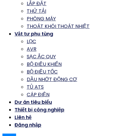
LẮP ĐẶT
THỬ TẢI
PHÒNG MÁY
THOÁT KHÓI THOÁT NHIỆT
Vật tư phụ tùng
LỌC
AVR
SẠC ẮC QUY
BỘ ĐIỀU KHIỂN
BỘ ĐIỀU TỐC
DẦU NHỚT ĐỘNG CƠ
TỦ ATS
CÁP ĐIỆN
Dự án tiêu biểu
Thiết bị công nghiệp
Liên hệ
Đăng nhập