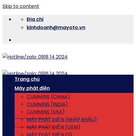
Skip to content
Địa chỉ
kinhdoanh@mayoto.vn
Trang chủ
Máy phát điện
CUMMINS (CHINA)
CUMMINS (INDIA)
CUMMINS (USA)
0918 14 2024
MÁY PHÁT ĐIỆN (NHẬP KHẨU)
0908 51 57 50
MÁY PHÁT ĐIỆN (OEM)
MÁY PHÁT ĐIỆN CŨ