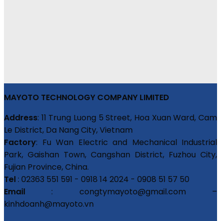
MAYOTO TECHNOLOGY COMPANY LIMITED
Address
: 11 Trung Luong 5 Street, Hoa Xuan Ward, Cam
Le District, Da Nang City, Vietnam
Factory
: Fu Wan Electric and Mechanical Industrial
Park, Gaishan Town, Cangshan District, Fuzhou City,
Fujian Province, China.
Tel
: 02363 551 591 - 0918 14 2024 - 0908 51 57 50
Email
: congtymayoto@gmail.com –
kinhdoanh@mayoto.vn