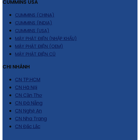
CUMMINS USA
CUMMINS (CHINA)
CUMMINS (INDIA)
CUMMINS (USA)
MÁY PHÁT ĐIỆN (NHẬP KHẨU)
MÁY PHÁT ĐIỆN (OEM)
MÁY PHÁT ĐIỆN CŨ
CHI NHÁNH
CN TP.HCM
CN Hà Nội
CN Cần Thơ
CN Đà Nẵng
CN Nghệ An
CN Nha Trang
CN Đắc Lắc