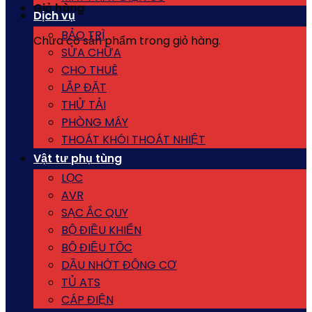
Giỏ hàng
Dịch vụ
BẢO TRÌ
Chưa có sản phẩm trong giỏ hàng.
SỬA CHỮA
CHO THUÊ
LẮP ĐẶT
THỬ TẢI
PHÒNG MÁY
THOÁT KHÓI THOÁT NHIỆT
Vật tư phụ tùng
LỌC
AVR
SẠC ẮC QUY
BỘ ĐIỀU KHIỂN
BỘ ĐIỀU TỐC
DẦU NHỚT ĐỘNG CƠ
TỦ ATS
CÁP ĐIỆN