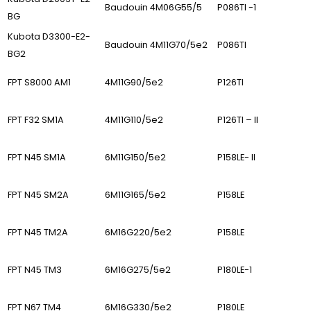
Baudouin 4M06G55/5
P086TI -1
BG
Kubota D3300-E2-
Baudouin 4M11G70/5e2
P086TI
BG2
FPT S8000 AM1
4M11G90/5e2
P126TI
FPT F32 SM1A
4M11G110/5e2
P126TI – II
FPT N45 SM1A
6M11G150/5e2
P158LE- II
FPT N45 SM2A
6M11G165/5e2
P158LE
FPT N45 TM2A
6M16G220/5e2
P158LE
FPT N45 TM3
6M16G275/5e2
P180LE-1
FPT N67 TM4
6M16G330/5e2
P180LE