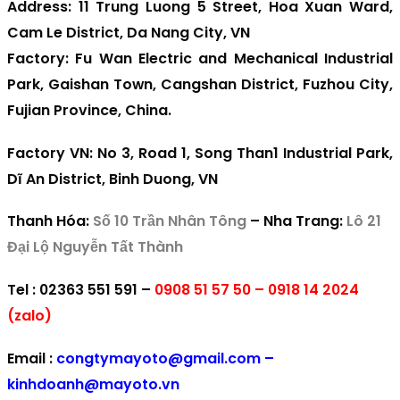
Address
: 11 Trung Luong 5 Street, Hoa Xuan Ward,
Cam Le District, Da Nang City, VN
Factory
: Fu Wan Electric and Mechanical Industrial
Park, Gaishan Town, Cangshan District, Fuzhou City,
Fujian Province, China.
Factory VN
: No 3, Road 1, Song Than1 Industrial Park,
Dĩ An District, Binh Duong, VN
Thanh Hóa:
Số 10 Trần Nhân Tông
–
Nha Trang:
Lô 21
Đại Lộ Nguyễn Tất Thành
Tel
: 02363 551 591 –
0908 51 57 50 –
0918 14 2024
(zalo)
Email
:
congtymayoto@gmail.com –
kinhdoanh@mayoto.vn