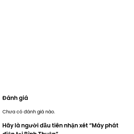
Trung Quốc, doosan, nhập khẩu, G7, lắp ráp, vietgen, Dzima,
Dzĩ An, Hữu Toàn, perkins, kohler, honda, fg wilson,
mitsubishi, isuzu, yanmar, komatsu, fpt, baudouin,
himoinsa, iveco, nhật bản, hội an , quảng nam , quảng ngãi ,
quy nhơn, bình định, nha trang, khánh hòa , huế, quảng trị,
quảng bình, hà tĩnh , vinh, nghệ an, buôn ma thuột, daklak,
tây nguyên, Máy phát điện cho Nhà hàng, Tiệc cưới,
Restaurant, Khách sạn – Hotel, Resort, Condotel, Tòa nhà,
Building, Bệnh viện, Nhà máy, Nhà xưởng, Thủy điện, Văn
phòng, Công ty, Ngân hàng, Tổ chức sự kiện, Gia đình, Biệt
thự, Villa, Trung tâm thương mại, tide power, nhập khẩu
nguyên chiếc …, Bình Thuận,Bình Thuận
Đánh giá
Chưa có đánh giá nào.
Hãy là người đầu tiên nhận xét “Máy phát