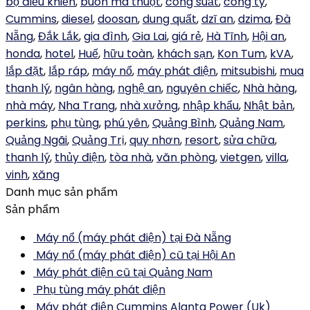
bộ điều khiển
,
buôn ma thuột
,
công suất
,
công ty
,
Cummins
,
diesel
,
doosan
,
dung quất
,
dzĩ an
,
dzima
,
Đà
Nẵng
,
Đắk Lắk
,
gia đình
,
Gia Lai
,
giá rẻ
,
Hà Tĩnh
,
Hội an
,
honda
,
hotel
,
Huế
,
hữu toàn
,
khách sạn
,
Kon Tum
,
kVA
,
lắp đặt
,
lắp ráp
,
máy nổ
,
máy phát điện
,
mitsubishi
,
mua
thanh lý
,
ngân hàng
,
nghệ an
,
nguyên chiếc
,
Nhà hàng
,
nhà máy
,
Nha Trang
,
nhà xưởng
,
nhập khẩu
,
Nhật bản
,
perkins
,
phụ tùng
,
phú yên
,
Quảng Bình
,
Quảng Nam
,
Quảng Ngãi
,
Quảng Trị
,
quy nhơn
,
resort
,
sửa chữa
,
thanh lý
,
thủy điện
,
tòa nhà
,
văn phòng
,
vietgen
,
villa
,
vinh
,
xăng
Danh mục sản phẩm
Sản phẩm
Máy nổ (máy phát điện) tại Đà Nẵng
Máy nổ (máy phát điện) cũ tại Hội An
Máy phát điện cũ tại Quảng Nam
Phụ tùng máy phát điện
Máy phát điện Cummins Alanta Power (Uk)