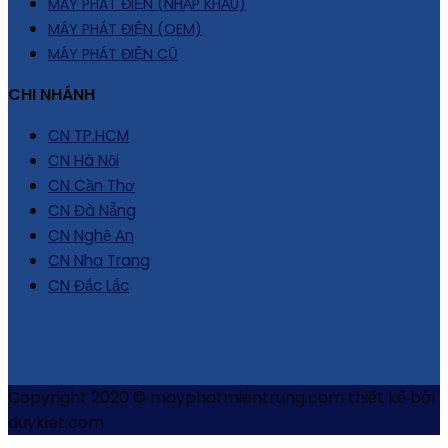
MÁY PHÁT ĐIỆN (NHẬP KHẨU)
MÁY PHÁT ĐIỆN (OEM)
MÁY PHÁT ĐIỆN CŨ
CHI NHÁNH
CN TP.HCM
CN Hà Nội
CN Cần Thơ
CN Đà Nẵng
CN Nghệ An
CN Nha Trang
CN Đắc Lắc
Copyright 2020 © mayphatmientrung.com thiết kế bởi
duykiet.com