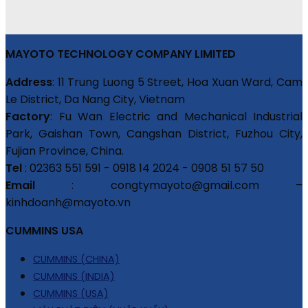
MAYOTO TECHNOLOGY COMPANY LIMITED
Address
: 11 Trung Luong 5 Street, Hoa Xuan Ward, Cam
Le District, Da Nang City, Vietnam
Factory
: Fu Wan Electric and Mechanical Industrial
Park, Gaishan Town, Cangshan District, Fuzhou City,
Fujian Province, China.
Tel
: 02363 551 591 - 0918 14 2024 - 0908 51 57 50
Email
: congtymayoto@gmail.com –
kinhdoanh@mayoto.vn
CUMMINS USA
CUMMINS (CHINA)
CUMMINS (INDIA)
CUMMINS (USA)