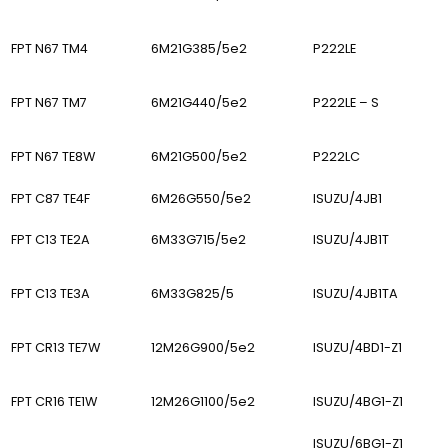
FPT N67 TM4
6M21G385/5e2
P222LE
FPT N67 TM7
6M21G440/5e2
P222LE – S
FPT N67 TE8W
6M21G500/5e2
P222LC
FPT C87 TE4F
6M26G550/5e2
ISUZU/4JB1
FPT C13 TE2A
6M33G715/5e2
ISUZU/4JB1T
FPT C13 TE3A
6M33G825/5
ISUZU/4JB1TA
FPT CR13 TE7W
12M26G900/5e2
ISUZU/4BD1-Z1
FPT CR16 TE1W
12M26G1100/5e2
ISUZU/4BG1-Z1
ISUZU/6BG1-Z1