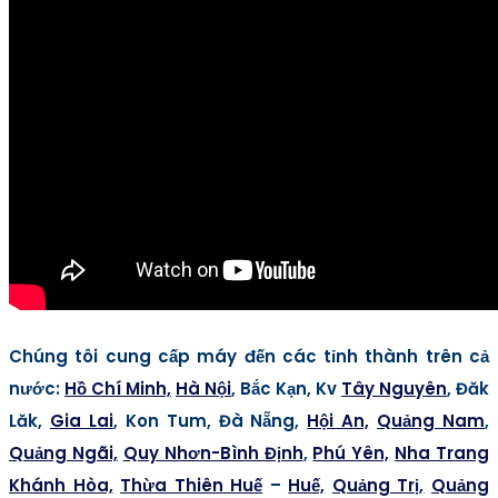
Chúng tôi cung cấp máy đến các tỉnh thành trên cả
nước
:
Hồ Chí Minh,
Hà Nội
, Bắc Kạn, Kv
Tây Nguyên
, Đăk
Lăk,
Gia Lai
, Kon Tum, Đà Nẵng,
Hội An,
Quảng Nam
,
Quảng Ngãi,
Quy Nhơn
-Bình Định
,
Phú Yên,
Nha Trang
Khánh Hòa,
Thừa Thiên Huế
–
Huế,
Quảng Trị,
Quảng