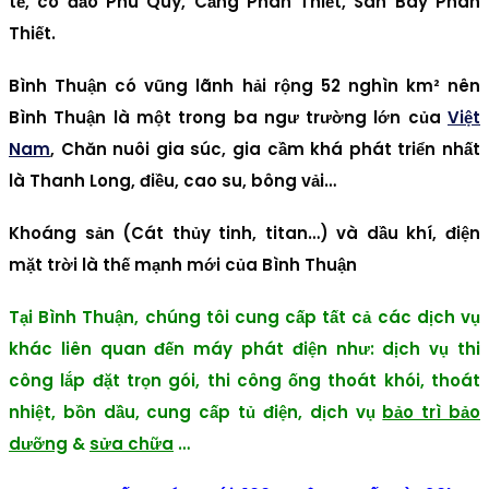
tế, có đảo Phú Quý, Cảng Phan Thiết, Sân Bay Phan
Thiết.
Bình Thuận có vũng lãnh hải rộng 52 nghìn km² nên
Bình Thuận là một trong ba ngư trường lớn của
Việt
Nam
, Chăn nuôi gia súc, gia cầm khá phát triển nhất
là Thanh Long, điều, cao su, bông vải…
Khoáng sản (Cát thủy tinh, titan…) và dầu khí, điện
mặt trời là thế mạnh mới của Bình Thuận
Tại Bình Thuận, chúng tôi cung cấp tất cả các dịch vụ
khác liên quan đến máy phát điện như: dịch vụ thi
công lắp đặt trọn gói, thi công ống thoát khói, thoát
nhiệt, bồn dầu, cung cấp tủ điện, dịch vụ
bảo trì bảo
dưỡng
&
sửa chữa
…