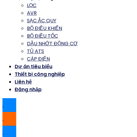
LỌC
AVR
SẠC ẮC QUY
BỘ ĐIỀU KHIỂN
BỘ ĐIỀU TỐC
DẦU NHỚT ĐỘNG CƠ
TỦ ATS
CÁP ĐIỆN
Dự án tiêu biểu
Thiết bị công nghiệp
Liên hệ
Đăng nhập
.
.
.