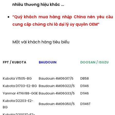
nhiều thương hiệu khác …
“Quý khách mua hàng nhập China nên yêu cầu
cung cấp chứng chỉ là đại lý ủy quyền OEM”
Một vài khách hàng tiêu biểu
FPT / KUBOTA
BAUDOUIN
DOOSAN / ISUZU
Kubota V1505-BG
Baudouin 4M06G17/5
DB58
Kubota D1703-E2-BG
Baudouin 4M06G22/5
D1146
Yanmar 4TNV88-GGE
Baudouin 4M06G33/5
D1146
Kubota D2203-E2-
Baudouin 4M06G50/5
D1146T
BG
Kubota D2003T-E2-