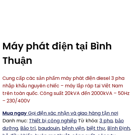
Máy phát điện tại Bình
Thuận
Cung cấp các sản phẩm máy phát điện diesel 3 pha
nhập khẩu nguyên chiếc – máy lắp ráp tại Việt Nam
trên toàn quốc. Công suất 20kVA đến 2000kVA – 50Hz
– 230/400V
Mua ngay
Gọi điện xác nhận và giao hàng tận nơi
Danh mục:
Thiết bị công nghiệp
Từ khóa:
3 pha
,
bảo
dưỡng
,
Bảo trì
,
baudouin
,
bệnh viện
,
biệt thự
,
Bình Định
,