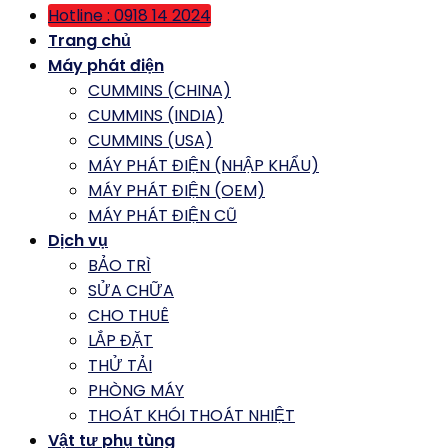
Hotline : 0918 14 2024
Trang chủ
Máy phát điện
CUMMINS (CHINA)
CUMMINS (INDIA)
CUMMINS (USA)
MÁY PHÁT ĐIỆN (NHẬP KHẨU)
MÁY PHÁT ĐIỆN (OEM)
MÁY PHÁT ĐIỆN CŨ
Dịch vụ
BẢO TRÌ
SỬA CHỮA
CHO THUÊ
LẮP ĐẶT
THỬ TẢI
PHÒNG MÁY
THOÁT KHÓI THOÁT NHIỆT
Vật tư phụ tùng