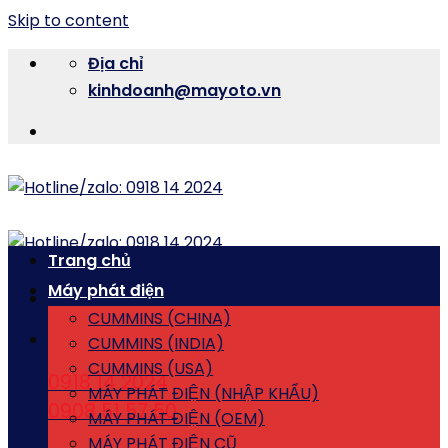
Skip to content
Địa chỉ
kinhdoanh@mayoto.vn
Trang chủ
Máy phát điện
CUMMINS (CHINA)
CUMMINS (INDIA)
CUMMINS (USA)
0918 14 2024
MÁY PHÁT ĐIỆN (NHẬP KHẨU)
0908 51 57 50
MÁY PHÁT ĐIỆN (OEM)
MÁY PHÁT ĐIỆN CŨ