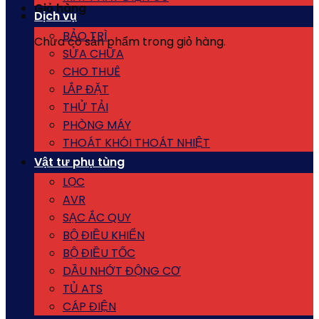
Giỏ hàng
Dịch vụ
BẢO TRÌ
Chưa có sản phẩm trong giỏ hàng.
SỬA CHỮA
CHO THUÊ
LẮP ĐẶT
THỬ TẢI
PHÒNG MÁY
THOÁT KHÓI THOÁT NHIỆT
Vật tư phụ tùng
LỌC
AVR
SẠC ẮC QUY
BỘ ĐIỀU KHIỂN
BỘ ĐIỀU TỐC
DẦU NHỚT ĐỘNG CƠ
TỦ ATS
CÁP ĐIỆN